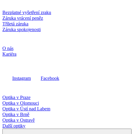
Služby a záruky
Bezplatné vyšetření zraku
Záruka vrácení peněz
Tříletá záruka
Záruka spokojenosti
Společnost
O nás
Kariéra
Sociální média
Instagram
Facebook
Fielmann ve vašem okolí
Optika v Praze
Optika v Olomouci
Optika v Ústí nad Labem
Optika v Brně
Optika v Ostravě
Další optiky