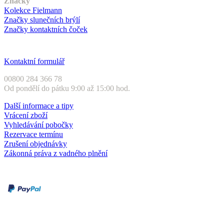
Značky
Kolekce Fielmann
Značky slunečních brýlí
Značky kontaktních čoček
Zákaznický servis
Kontaktní formulář
00800 284 366 78
Od pondělí do pátku 9:00 až 15:00 hod.
Další informace a tipy
Vrácení zboží
Vyhledávání pobočky
Rezervace termínu
Zrušení objednávky
Zákonná práva z vadného plnění
Druhy plateb
Dobírka
Kartou online