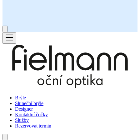
Brýle
Sluneční brýle
Designer
Kontaktní čočky
Služby
Rezervovat termín