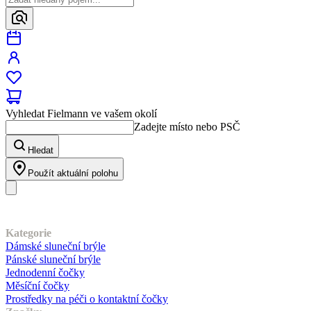
Vyhledat Fielmann ve vašem okolí
Zadejte místo nebo PSČ
Hledat
Použít aktuální polohu
Náš sortiment
Kategorie
Dámské sluneční brýle
Pánské sluneční brýle
Jednodenní čočky
Měsíční čočky
Prostředky na péči o kontaktní čočky