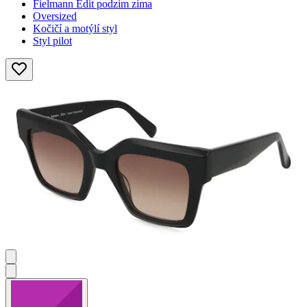
Fielmann Edit podzim zima
Oversized
Kočičí a motýlí styl
Styl pilot