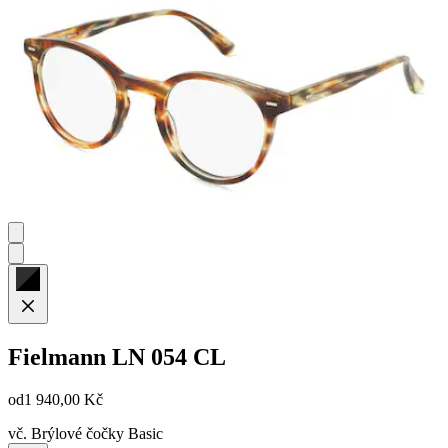
Fielmann
LN 054 CL
od
1 940,00 Kč
vč. Brýlové čočky Basic