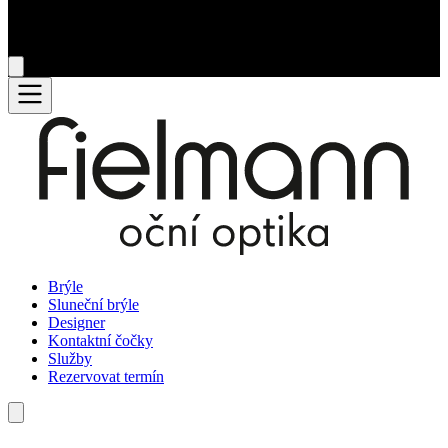
Brýle
Sluneční brýle
Designer
Kontaktní čočky
Služby
Rezervovat termín