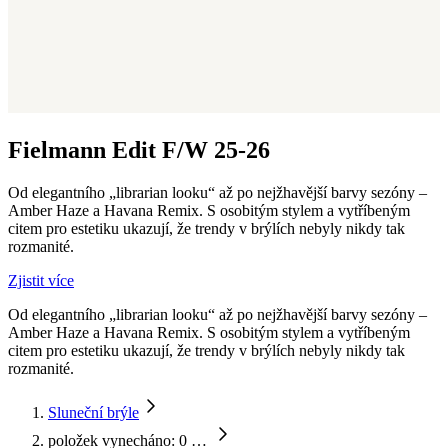
Fielmann Edit F/W 25-26​
Od elegantního „librarian looku“ až po nejžhavější barvy sezóny –
Amber Haze a Havana Remix. S osobitým stylem a vytříbeným
citem pro estetiku ukazují, že trendy v brýlích nebyly nikdy tak
rozmanité.
Zjistit více
Od elegantního „librarian looku“ až po nejžhavější barvy sezóny –
Amber Haze a Havana Remix. S osobitým stylem a vytříbeným
citem pro estetiku ukazují, že trendy v brýlích nebyly nikdy tak
rozmanité.
Sluneční brýle
položek vynecháno: 0
…