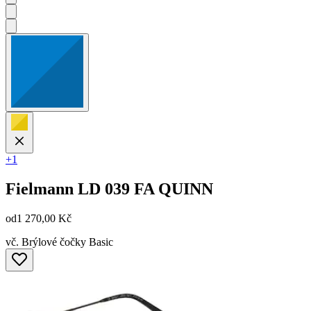
+1
Fielmann
LD 039 FA QUINN
od
1 270,00 Kč
vč. Brýlové čočky Basic