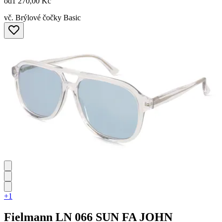
od
1 270,00 Kč
vč. Brýlové čočky Basic
+1
Fielmann
LN 066 SUN FA JOHN