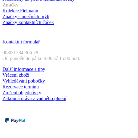
Značky
Kolekce Fielmann
Značky slunečních brýlí
Značky kontaktních čoček
Zákaznický servis
Kontaktní formulář
00800 284 366 78
Od pondělí do pátku 9:00 až 15:00 hod.
Další informace a tipy
Vrácení zboží
Vyhledávání pobočky
Rezervace termínu
Zrušení objednávky
Zákonná práva z vadného plnění
Druhy plateb
Dobírka
Kartou online