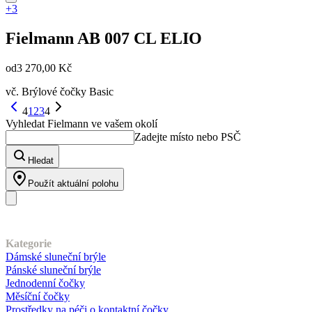
+3
Fielmann
AB 007 CL ELIO
od
3 270,00 Kč
vč. Brýlové čočky Basic
4
1
2
3
4
Vyhledat Fielmann ve vašem okolí
Zadejte místo nebo PSČ
Hledat
Použít aktuální polohu
Náš sortiment
Kategorie
Dámské sluneční brýle
Pánské sluneční brýle
Jednodenní čočky
Měsíční čočky
Prostředky na péči o kontaktní čočky