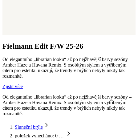
Fielmann Edit F/W 25-26​
Od elegantního „librarian looku“ až po nejžhavější barvy sezóny –
Amber Haze a Havana Remix. S osobitým stylem a vytříbeným
citem pro estetiku ukazují, že trendy v brýlích nebyly nikdy tak
rozmanité.
Zjistit více
Od elegantního „librarian looku“ až po nejžhavější barvy sezóny –
Amber Haze a Havana Remix. S osobitým stylem a vytříbeným
citem pro estetiku ukazují, že trendy v brýlích nebyly nikdy tak
rozmanité.
Sluneční brýle
položek vynecháno: 0
…