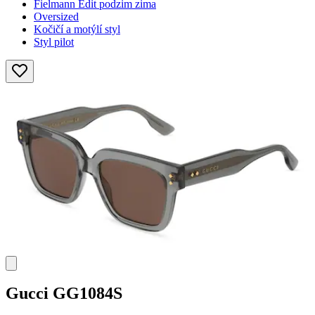
Fielmann Edit podzim zima
Oversized
Kočičí a motýlí styl
Styl pilot
Gucci
GG1084S