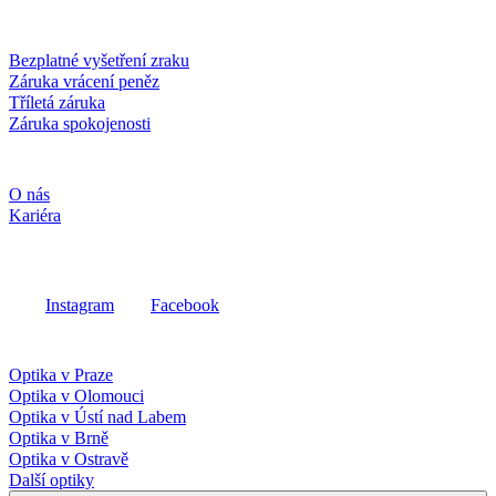
Služby a záruky
Bezplatné vyšetření zraku
Záruka vrácení peněz
Tříletá záruka
Záruka spokojenosti
Společnost
O nás
Kariéra
Sociální média
Instagram
Facebook
Fielmann ve vašem okolí
Optika v Praze
Optika v Olomouci
Optika v Ústí nad Labem
Optika v Brně
Optika v Ostravě
Další optiky