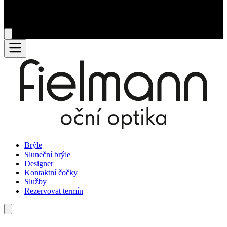
Brýle
Sluneční brýle
Designer
Kontaktní čočky
Služby
Rezervovat termín