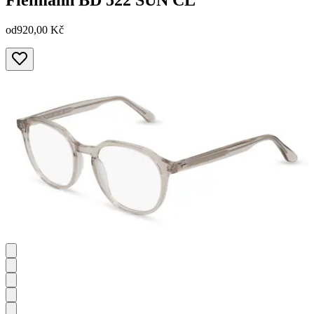
Fielmann
BD 522 SUN CL
od
920,00 Kč