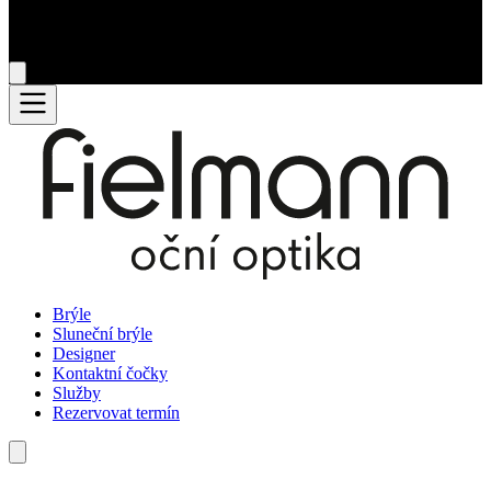
Brýle
Sluneční brýle
Designer
Kontaktní čočky
Služby
Rezervovat termín