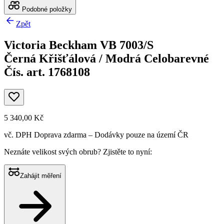
Podobné položky
Zpět
Victoria Beckham VB 7003/S
Černá Křišťálová / Modrá Celobarevné
Čís. art. 1768108
5 340,00 Kč
vč. DPH
Doprava zdarma
– Dodávky pouze na území ČR
Neznáte velikost svých obrub?
Zjistěte to nyní:
Zahájit měření