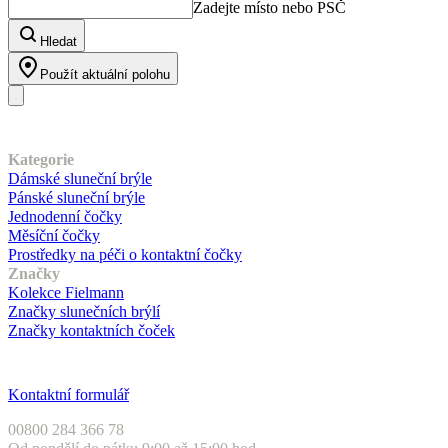
Zadejte místo nebo PSČ
Hledat
Použít aktuální polohu
Náš sortiment
Kategorie
Dámské sluneční brýle
Pánské sluneční brýle
Jednodenní čočky
Měsíční čočky
Prostředky na péči o kontaktní čočky
Značky
Kolekce Fielmann
Značky slunečních brýlí
Značky kontaktních čoček
Zákaznický servis
Kontaktní formulář
00800 284 366 78