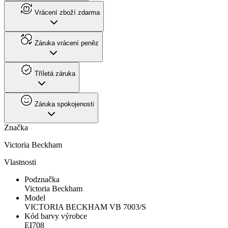
Vrácení zboží zdarma
Záruka vrácení peněz
Tříletá záruka
Záruka spokojenosti
Značka
Victoria Beckham
Vlastnosti
Podznačka
Victoria Beckham
Model
VICTORIA BECKHAM VB 7003/S
Kód barvy výrobce
EI708