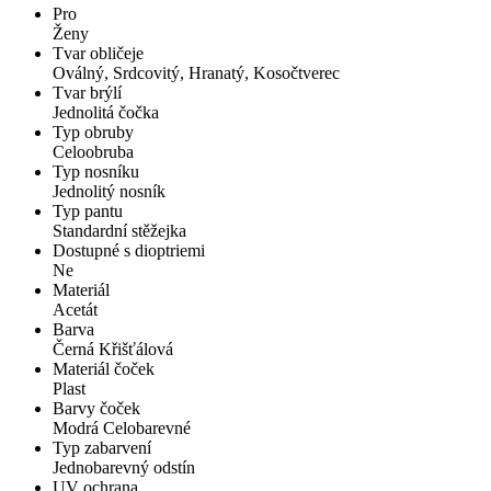
Pro
Ženy
Tvar obličeje
Oválný, Srdcovitý, Hranatý, Kosočtverec
Tvar brýlí
Jednolitá čočka
Typ obruby
Celoobruba
Typ nosníku
Jednolitý nosník
Typ pantu
Standardní stěžejka
Dostupné s dioptriemi
Ne
Materiál
Acetát
Barva
Černá Křišťálová
Materiál čoček
Plast
Barvy čoček
Modrá Celobarevné
Typ zabarvení
Jednobarevný odstín
UV ochrana