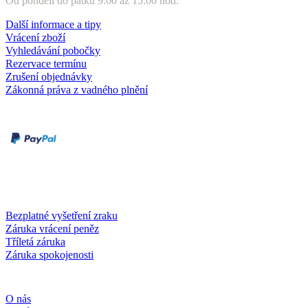
Od pondělí do pátku 9:00 až 15:00 hod.
Další informace a tipy
Vrácení zboží
Vyhledávání pobočky
Rezervace termínu
Zrušení objednávky
Zákonná práva z vadného plnění
Druhy plateb
Dobírka
Kartou online
Služby a záruky
Bezplatné vyšetření zraku
Záruka vrácení peněz
Tříletá záruka
Záruka spokojenosti
Společnost
O nás