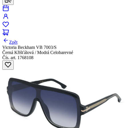
Zpět
Victoria Beckham VB 7003/S
Černá Křišťálová / Modrá Celobarevné
Čís. art. 1768108