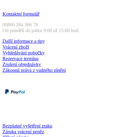
Zákaznický servis
Kontaktní formulář
00800 284 366 78
Od pondělí do pátku 9:00 až 15:00 hod.
Další informace a tipy
Vrácení zboží
Vyhledávání pobočky
Rezervace termínu
Zrušení objednávky
Zákonná práva z vadného plnění
Druhy plateb
Dobírka
Kartou online
Služby a záruky
Bezplatné vyšetření zraku
Záruka vrácení peněz