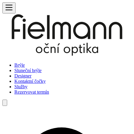
Brýle
Sluneční brýle
Designer
Kontaktní čočky
Služby
Rezervovat termín