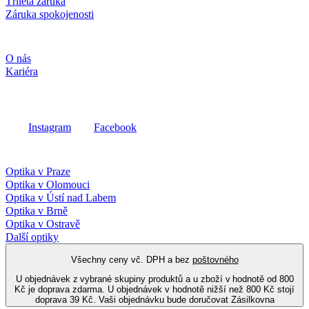
Tříletá záruka
Záruka spokojenosti
Společnost
O nás
Kariéra
Sociální média
Instagram
Facebook
Fielmann ve vašem okolí
Optika v Praze
Optika v Olomouci
Optika v Ústí nad Labem
Optika v Brně
Optika v Ostravě
Další optiky
Všechny ceny vč. DPH a bez
poštovného
U objednávek z vybrané skupiny produktů a u zboží v hodnotě od 800
Kč je doprava zdarma. U objednávek v hodnotě nižší než 800 Kč stojí
doprava 39 Kč. Vaši objednávku bude doručovat Zásilkovna