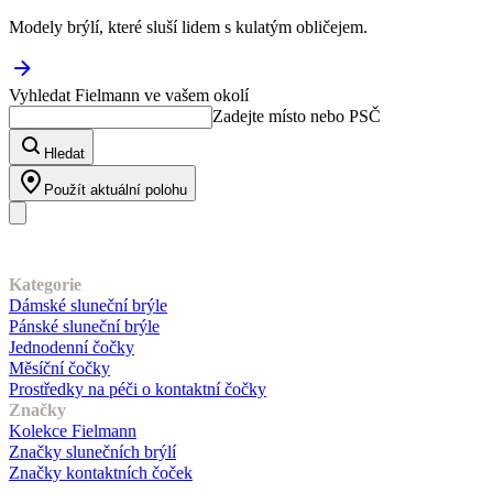
Modely brýlí, které sluší lidem s kulatým obličejem.
Vyhledat Fielmann ve vašem okolí
Zadejte místo nebo PSČ
Hledat
Použít aktuální polohu
Náš sortiment
Kategorie
Dámské sluneční brýle
Pánské sluneční brýle
Jednodenní čočky
Měsíční čočky
Prostředky na péči o kontaktní čočky
Značky
Kolekce Fielmann
Značky slunečních brýlí
Značky kontaktních čoček