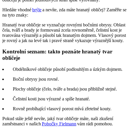
Hledáte
vhodné
brýle
a nevíte, zda máte hranatý obličej? Zaměřte se
na tyto znaky:
Hranatý tvar obličeje se vyznačuje rovnými bočními obrysy. Oblast
čela, tváří a brady je formovaná zcela rovnoměrně, čelistní kost je
tvarována výrazněji a působí tak hranatým dojmem. Vlasový porost
je rovný a jak na levé tak i pravé straně vykazuje výraznější kouty.
Kontrolní seznam: takto poznáte hranatý tvar
obličeje
Obdélníkové obličeje působí podlouhlým a úzkým dojmem.
Boční obrysy jsou rovné.
Plochy obličeje (čelo, tváře a brada) jsou přibližně stejné.
Čelistní kosti jsou výrazné a spíše hranaté.
Rovně probíhající vlasový porost mívá zřetelné kouty.
Pokud
stále ještě nevíte, jaký tvar obličeje máte, naši zkušení
zaměstnanci v našich
Pobočky Fielmann
vám rádi pomohou.