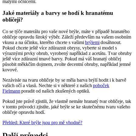
malými očnicemi.
Jaké materiály a barvy se hodí k hranatému
obličeji?
Co se týče materálu pro vaše nové brýle, máte v případě hranatého
obličeje opravdu široký výběr. Záleží především na vašem osobním
vkusu a na účinku, kterého chcete s vašimi
brýlemi
dosáhnout.
Pokud chcete ještě více zdůraznit obrysy, vyberte si model s
výraznými prvky obrub, vyrobený například z acetátu. Tvar obruby
ještě více zdůrazní tmavé barvy. Pokud má váš hranatý obličej
působit měkkčím dojmem, zvolte decentní obruby, například jemné
kovové.
Nezávisle na tvaru obličeje by se měla barva brýlí hodit i k barvě
vašich očí a vlasů. Nechte si v některé z našich
poboček
Fielmann
poradit od našich zkušených optiků.
Pokud jste právě zjistili, že vlastně nemáte hranatý tvar obličeje, tak
v tomto průvodci zjistíte, jaké brýle se ke skutečnému tvaru vašeho
obličeje opravdu hodí.
Přehled: Které brýle jsou pro mě vhodné?
Další průvodci