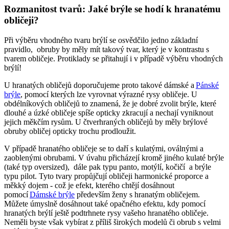
Rozmanitost tvarů: Jaké brýle se hodí k hranatému
obličeji?
Při výběru vhodného tvaru brýlí se osvědčilo jedno základní
pravidlo, obruby by měly mít takový tvar, který je v kontrastu s
tvarem obličeje. Protiklady se přitahují i v případě výběru vhodných
brýlí!
U hranatých obličejů doporučujeme proto takové dámské a
Pánské
brýle
, pomocí kterých lze vyrovnat výrazné rysy obličeje. U
obdélníkových obličejů to znamená, že je dobré zvolit brýle, které
dlouhé a úzké obličeje spíše opticky zkracují a nechají vyniknout
jejich měkčím rysům. U čtverhraných obličejů by měly brýlové
obruby obličej opticky trochu prodloužit.
V případě hranatého obličeje se to daří s kulatými, oválnými a
zaoblenými obrubami. V úvahu přicházejí kromě jiného kulaté brýle
(také typ oversized), dále pak typu panto, motýlí, kočičí a brýle
typu pilot. Tyto tvary propůjčují obličeji harmonické proporce a
měkký dojem - což je efekt, kterého chtějí dosáhnout
pomocí
Dámské brýle
především ženy s hranatým obličejem.
Můžete úmyslně dosáhnout také opačného efektu, kdy pomocí
hranatých brýlí ještě podtrhnete rysy vašeho
hranatého
obličeje.
Neměli byste však vybírat z příliš širokých modelů či obrub s velmi