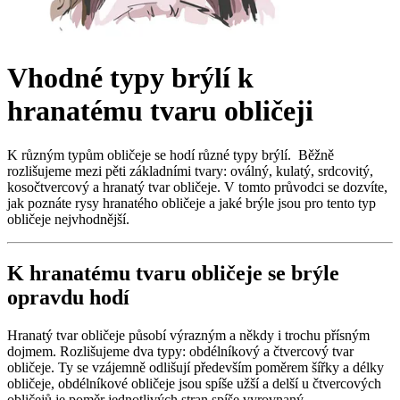
Vhodné typy brýlí k
hranatému tvaru obličeji
K
různým
typům obličeje se hodí různé typy brýlí. Běžně
rozlišujeme mezi pěti základními tvary: oválný, kulatý, srdcovitý,
kosočtvercový a hranatý tvar obličeje. V tomto průvodci se dozvíte,
jak poznáte rysy hranatého obličeje a jaké brýle jsou pro tento typ
obličeje nejvhodnější.
K hranatému tvaru obličeje se brýle
opravdu hodí
Hranatý tvar obličeje působí výrazným a někdy i trochu přísným
dojmem. Rozlišujeme dva typy:
obdélníkový
a čtvercový tvar
obličeje. Ty se vzájemně odlišují především poměrem šířky a délky
obličeje, obdélníkové obličeje jsou spíše užší a delší u čtvercových
obličejů je poměr jednotlivých stran spíše vyrovnaný.