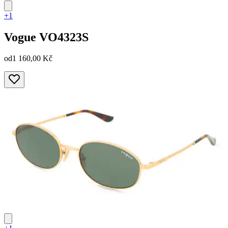
+1
Vogue
VO4323S
od
1 160,00 Kč