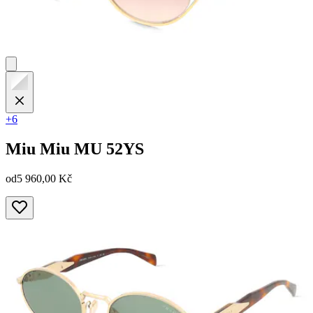
+6
Miu Miu
MU 52YS
od
5 960,00 Kč