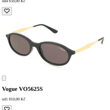
od
4 650,00 Kč
Vogue
VO5625S
od
1 810,00 Kč