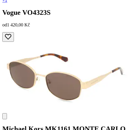
+1
Vogue
VO4323S
od
1 420,00 Kč
Michael Kors
MK1161 MONTE CARLO