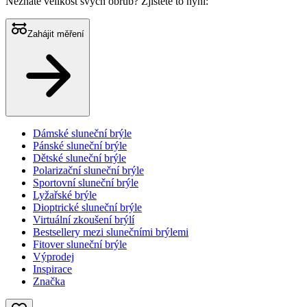
Neznáte velikost svých obrub?
Zjistěte to nyní:
Zahájit měření
Dámské sluneční brýle
Pánské sluneční brýle
Dětské sluneční brýle
Polarizační sluneční brýle
Sportovní sluneční brýle
Lyžařské brýle
Dioptrické sluneční brýle
Virtuální zkoušení brýlí
Bestsellery mezi slunečními brýlemi
Fitover sluneční brýle
Výprodej
Inspirace
Značka