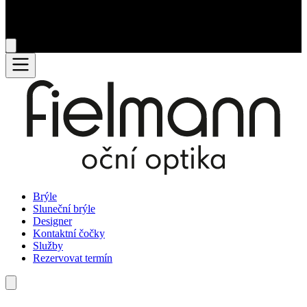
Brýle
Sluneční brýle
Designer
Kontaktní čočky
Služby
Rezervovat termín