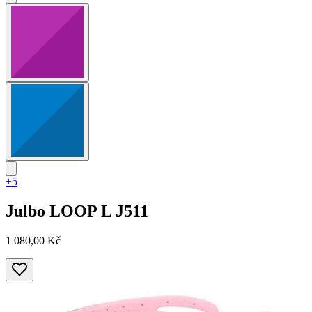
+5
Julbo
LOOP L J511
1 080,00 Kč