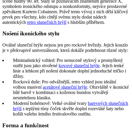
scéně hudby 90. let. Staly se poznávacím znamením generace X,
symbolem ironického odstupu a nonkonformity, nejvíce proslavené
zpěvákem Kurtem Cobainem. Právě tento vývoj z nich dělá klíčový
prvek pro všechny, kdo chtějí svému stylu dodat nádech
autentických
retro slunečních brýlí
s hlubším příběhem.
Nošení ikonického stylu
Oválné sluneční brýle nejsou jen pro rockové hvězdy. Jejich kouzlo
je v překvapivé univerzálnosti, která dokáže podtrhnout různé styly:
Minimalistický vzhled: Pro nenuceně stylový a promyšlený
outfit jsou jako stvořené
kovové sluneční brýle
. Jejich tenké
linie a lehkost při nošení dokonale doplní jednoduché tričko i
džíny.
Rocková duše: Pro odvážnější, retro vzhled jsou ideální
volbou masivní
acetátové sluneční brýle
. Obzvláště v ikonické
bílé barvě v kombinaci s koženou bundou vytvářejí
nesmrtelnou klasiku.
Moderní bohémové: Velké oválné tvary
barevných slunečních
brýlí
s teplými tóny čoček skvěle doplní rozevláté šaty nebo
košili vašeho letního festivalového outfitu.
Forma a funkčnost