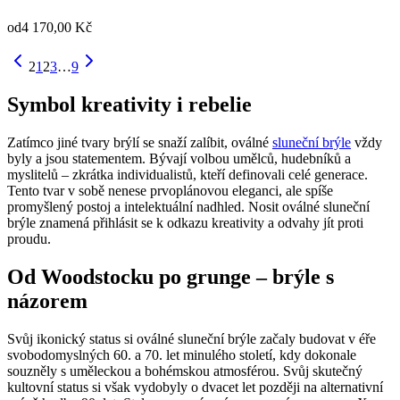
od
4 170,00 Kč
2
1
2
3
…
9
Symbol kreativity i rebelie
Zatímco jiné tvary brýlí se snaží zalíbit, oválné
sluneční brýle
vždy
byly a jsou statementem. Bývají volbou umělců, hudebníků a
myslitelů – zkrátka individualistů, kteří definovali celé generace.
Tento tvar v sobě nenese prvoplánovou eleganci, ale spíše
promyšlený postoj a intelektuální nadhled. Nosit oválné sluneční
brýle znamená přihlásit se k odkazu kreativity a odvahy jít proti
proudu.
Od Woodstocku po grunge – brýle s
názorem
Svůj ikonický status si oválné sluneční brýle začaly budovat v éře
svobodomyslných 60. a 70. let minulého století, kdy dokonale
souzněly s uměleckou a bohémskou atmosférou. Svůj skutečný
kultovní status si však vydobyly o dvacet let později na alternativní