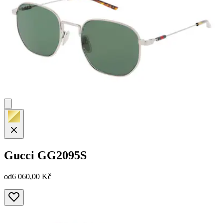
Gucci
GG2095S
od
6 060,00 Kč