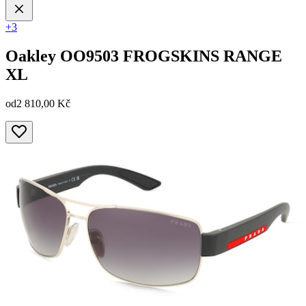
+3
Oakley
OO9503 FROGSKINS RANGE
XL
od
2 810,00 Kč