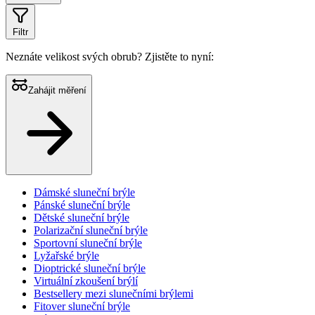
Filtr
Neznáte velikost svých obrub?
Zjistěte to nyní:
Zahájit měření
Dámské sluneční brýle
Pánské sluneční brýle
Dětské sluneční brýle
Polarizační sluneční brýle
Sportovní sluneční brýle
Lyžařské brýle
Dioptrické sluneční brýle
Virtuální zkoušení brýlí
Bestsellery mezi slunečními brýlemi
Fitover sluneční brýle