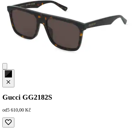
Gucci
GG2182S
od
5 610,00 Kč