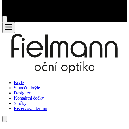
Brýle
Sluneční brýle
Designer
Kontaktní čočky
Služby
Rezervovat termín