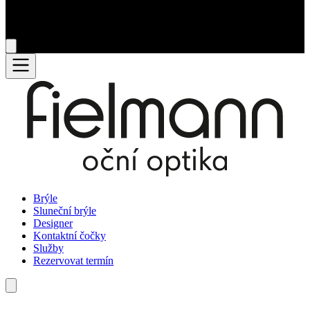
Brýle
Sluneční brýle
Designer
Kontaktní čočky
Služby
Rezervovat termín