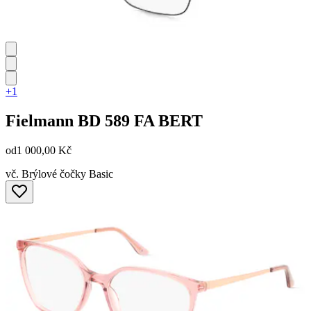
+1
Fielmann
BD 589 FA BERT
od
1 000,00 Kč
vč. Brýlové čočky Basic