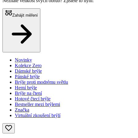
Neznáte velikost svých obrub?
Zjistěte to nyní:
Zahájit měření
Novinky
Kolekce Zero
Dámské brýle
Pánské brýle
Brýle proti modrému světlu
Herní brýle
Brýle na čtení
Hotové čtecí brýle
Bestseller mezi brýlemi
Značka
Virtuální zkoušení brýlí