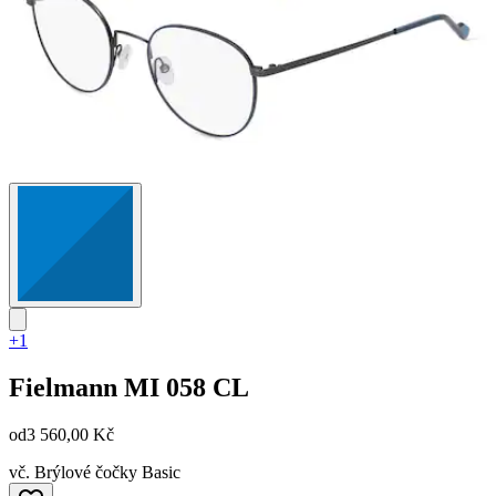
+1
Fielmann
MI 058 CL
od
3 560,00 Kč
vč. Brýlové čočky Basic