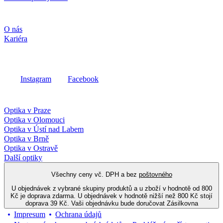
Společnost
O nás
Kariéra
Sociální média
Instagram
Facebook
Fielmann ve vašem okolí
Optika v Praze
Optika v Olomouci
Optika v Ústí nad Labem
Optika v Brně
Optika v Ostravě
Další optiky
Všechny ceny vč. DPH a bez
poštovného
U objednávek z vybrané skupiny produktů a u zboží v hodnotě od 800
Kč je doprava zdarma. U objednávek v hodnotě nižší než 800 Kč stojí
doprava 39 Kč. Vaši objednávku bude doručovat Zásilkovna
Impresum
Ochrana údajů