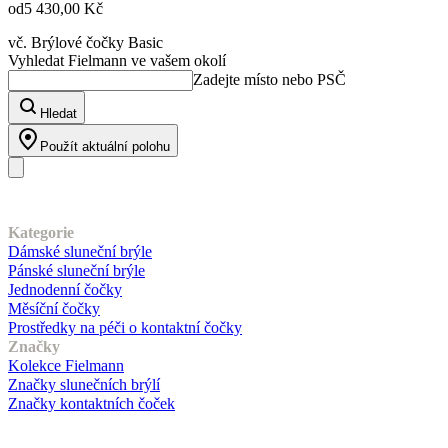
od
5 430,00 Kč
vč. Brýlové čočky Basic
Vyhledat Fielmann ve vašem okolí
Zadejte místo nebo PSČ
Hledat
Použít aktuální polohu
Náš sortiment
Kategorie
Dámské sluneční brýle
Pánské sluneční brýle
Jednodenní čočky
Měsíční čočky
Prostředky na péči o kontaktní čočky
Značky
Kolekce Fielmann
Značky slunečních brýlí
Značky kontaktních čoček
Zákaznický servis