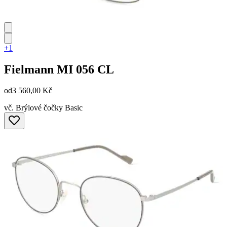
+1
Fielmann
MI 056 CL
od
3 560,00 Kč
vč. Brýlové čočky Basic