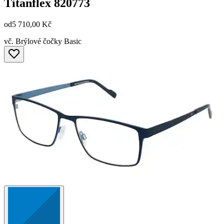
Titanflex
820773
od
5 710,00 Kč
vč. Brýlové čočky Basic