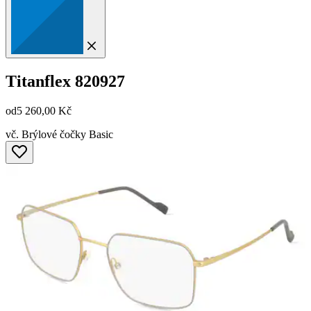
Titanflex
820927
od
5 260,00 Kč
vč. Brýlové čočky Basic