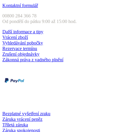
Kontaktní formulář
00800 284 366 78
Od pondělí do pátku 9:00 až 15:00 hod.
Další informace a tipy
Vrácení zboží
Vyhledávání pobočky
Rezervace termínu
Zrušení objednávky
Zákonná práva z vadného plnění
Druhy plateb
Dobírka
Kartou online
Služby a záruky
Bezplatné vyšetření zraku
Záruka vrácení peněz
Tříletá záruka
Záruka spokojenosti