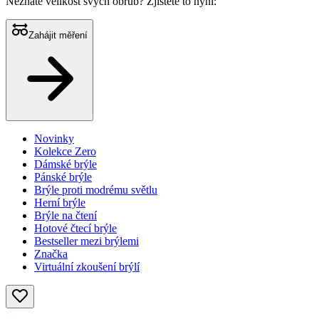
Neznáte velikost svých obrub?
Zjistěte to nyní:
Zahájit měření
Novinky
Kolekce Zero
Dámské brýle
Pánské brýle
Brýle proti modrému světlu
Herní brýle
Brýle na čtení
Hotové čtecí brýle
Bestseller mezi brýlemi
Značka
Virtuální zkoušení brýlí