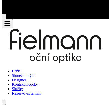
Brýle
Sluneční brýle
Designer
Kontaktní čočky
Služby
Rezervovat termín