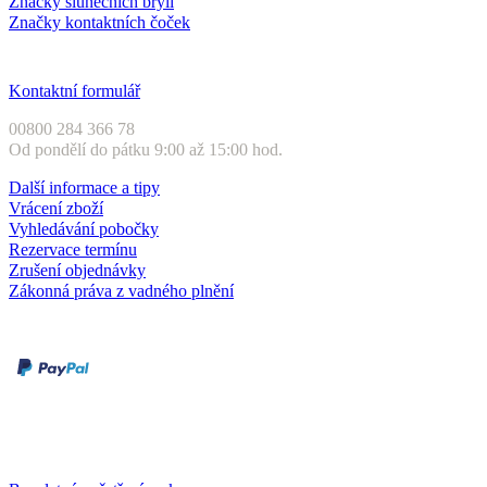
Značky slunečních brýlí
Značky kontaktních čoček
Zákaznický servis
Kontaktní formulář
00800 284 366 78
Od pondělí do pátku 9:00 až 15:00 hod.
Další informace a tipy
Vrácení zboží
Vyhledávání pobočky
Rezervace termínu
Zrušení objednávky
Zákonná práva z vadného plnění
Druhy plateb
Dobírka
Kartou online
Služby a záruky