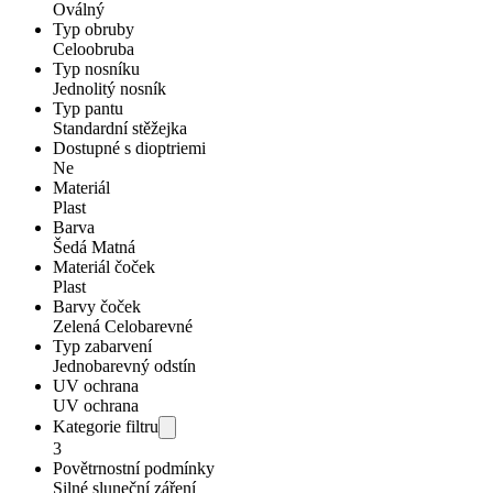
Oválný
Typ obruby
Celoobruba
Typ nosníku
Jednolitý nosník
Typ pantu
Standardní stěžejka
Dostupné s dioptriemi
Ne
Materiál
Plast
Barva
Šedá Matná
Materiál čoček
Plast
Barvy čoček
Zelená Celobarevné
Typ zabarvení
Jednobarevný odstín
UV ochrana
UV ochrana
Kategorie filtru
3
Povětrnostní podmínky
Silné sluneční záření