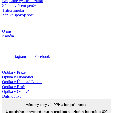
Bezplatné vyšetření zraku
Záruka vrácení peněz
Tříletá záruka
Záruka spokojenosti
Společnost
O nás
Kariéra
Sociální média
Instagram
Facebook
Fielmann ve vašem okolí
Optika v Praze
Optika v Olomouci
Optika v Ústí nad Labem
Optika v Brně
Optika v Ostravě
Další optiky
Všechny ceny vč. DPH a bez
poštovného
U objednávek z vybrané skupiny produktů a u zboží v hodnotě od 800