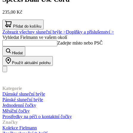
235,00 Kč
Přidat do košíku
Zobrazit všechny sluneční brýle >
Doplňky a příslušenství >
Vyhledat Fielmann ve vašem okolí
Zadejte místo nebo PSČ
Hledat
Použít aktuální polohu
Náš sortiment
Kategorie
Dámské sluneční brýle
Pánské sluneční brýle
Jednodenní čočky
Měsíční čočky
Prostředky na péči o kontaktní čočky
Značky
Kolekce Fielmann