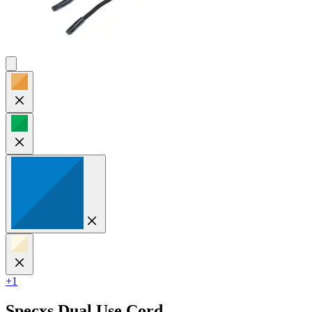
+1
Specxs
Dual Use Cord