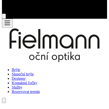
Brýle
Sluneční brýle
Designer
Kontaktní čočky
Služby
Rezervovat termín