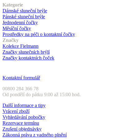
Kategorie
Dámské sluneční brýle
Pánské sluneční brýle
Jednodenní čočky
Měsíční čočky
Prostředky na péči o kontaktní čočky
Značky
Kolekce Fielmann
Značky slunečních brýlí
Značky kontaktních čoček
Zákaznický servis
Kontaktní formulář
00800 284 366 78
Od pondělí do pátku 9:00 až 15:00 hod.
Další informace a tipy
Vrácení zboží
Vyhledávání pobočky
Rezervace termínu
Zrušení objednávky
Zákonná práva z vadného plnění