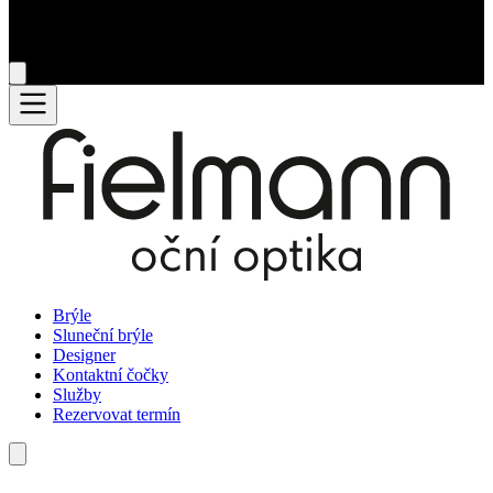
Brýle
Sluneční brýle
Designer
Kontaktní čočky
Služby
Rezervovat termín