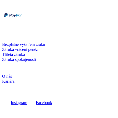
Druhy plateb
Dobírka
Kartou online
Služby a záruky
Bezplatné vyšetření zraku
Záruka vrácení peněz
Tříletá záruka
Záruka spokojenosti
Společnost
O nás
Kariéra
Sociální média
Instagram
Facebook
Fielmann ve vašem okolí