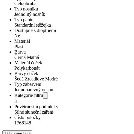
Celoobruba
Typ nosníku
Jednolitý nosník
Typ pantu
Standardní stěžejka
Dostupné s dioptriemi
Ne
Materiál
Plast
Barva
Černá Matná
Materiál čoček
Polykarbonát
Barvy čoček
Šedá Zrcadlové Modré
Typ zabarvení
Jednobarevný odstín
Kategorie filtru
3
Povětrnostní podmínky
Silné sluneční záření
Číslo položky
1766148
Údaje výrobce