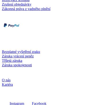
Zrušení objednávky
Zákonná práva z vadného plnění
Druhy plateb
Dobírka
Kartou online
Služby a záruky
Bezplatné vyšetření zraku
Záruka vrácení peněz
Tříletá záruka
Záruka spokojenosti
Společnost
O nás
Kariéra
Sociální média
Instagram
Facebook