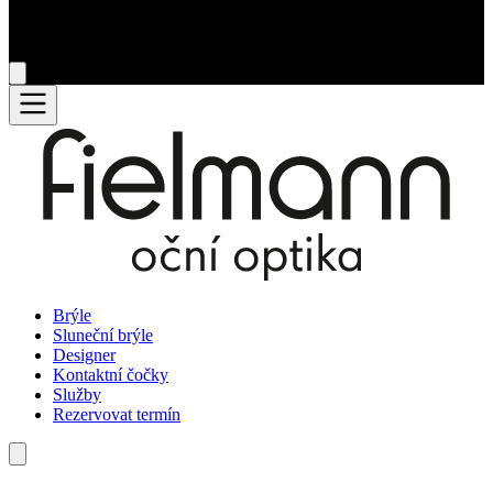
Brýle
Sluneční brýle
Designer
Kontaktní čočky
Služby
Rezervovat termín