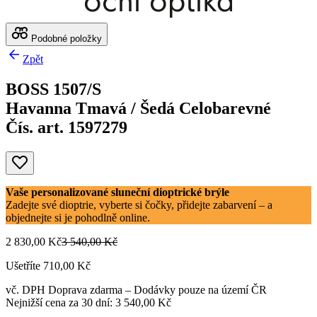
Podobné položky
Zpět
BOSS 1507/S
Havanna Tmavá / Šedá Celobarevné
Čís. art. 1597279
Vaše personalizované sluneční dioptrické brýle
Zadejte své dioptrie, vyberte si čočky, přidejte zabarvení – a
objednejte si je pohodlně online.
2 830,00 Kč
3 540,00 Kč
Ušetříte 710,00 Kč
vč. DPH
Doprava zdarma
– Dodávky pouze na území ČR
Nejnižší cena za 30 dní: 3 540,00 Kč