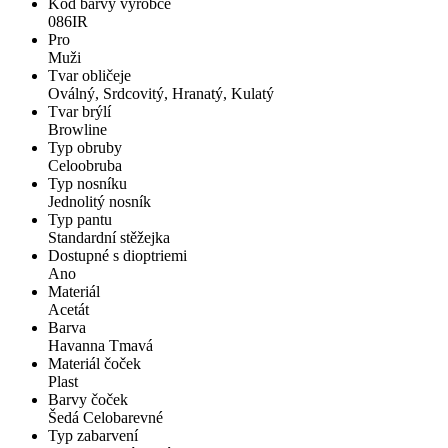
Kód barvy výrobce
086IR
Pro
Muži
Tvar obličeje
Oválný, Srdcovitý, Hranatý, Kulatý
Tvar brýlí
Browline
Typ obruby
Celoobruba
Typ nosníku
Jednolitý nosník
Typ pantu
Standardní stěžejka
Dostupné s dioptriemi
Ano
Materiál
Acetát
Barva
Havanna Tmavá
Materiál čoček
Plast
Barvy čoček
Šedá Celobarevné
Typ zabarvení