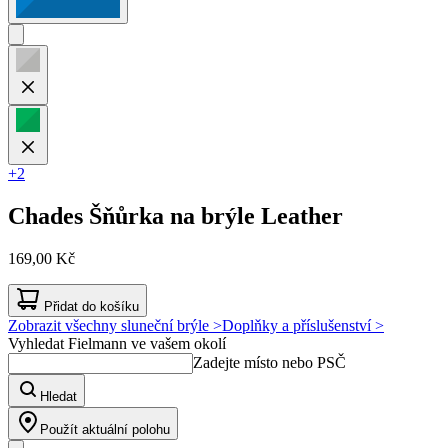
+2
Chades
Šňůrka na brýle Leather
169,00 Kč
Přidat do košíku
Zobrazit všechny sluneční brýle >
Doplňky a příslušenství >
Vyhledat Fielmann ve vašem okolí
Zadejte místo nebo PSČ
Hledat
Použít aktuální polohu