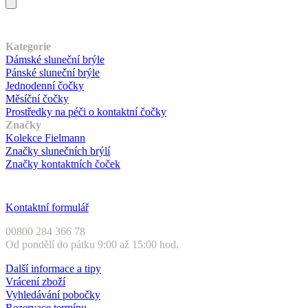
Náš sortiment
Kategorie
Dámské sluneční brýle
Pánské sluneční brýle
Jednodenní čočky
Měsíční čočky
Prostředky na péči o kontaktní čočky
Značky
Kolekce Fielmann
Značky slunečních brýlí
Značky kontaktních čoček
Zákaznický servis
Kontaktní formulář
00800 284 366 78
Od pondělí do pátku 9:00 až 15:00 hod.
Další informace a tipy
Vrácení zboží
Vyhledávání pobočky
Rezervace termínu