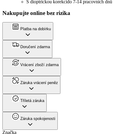
S dioptrickou korekcí
do 7-14 pracovních dnů
Nakupujte online bez rizika
Platba na dobírku
Doručení zdarma
Vrácení zboží zdarma
Záruka vrácení peněz
Tříletá záruka
Záruka spokojenosti
Značka