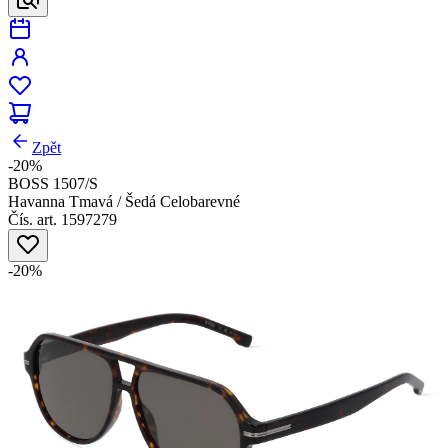
Zpět
-20%
BOSS 1507/S
Havanna Tmavá / Šedá Celobarevné
Čís. art. 1597279
-20%