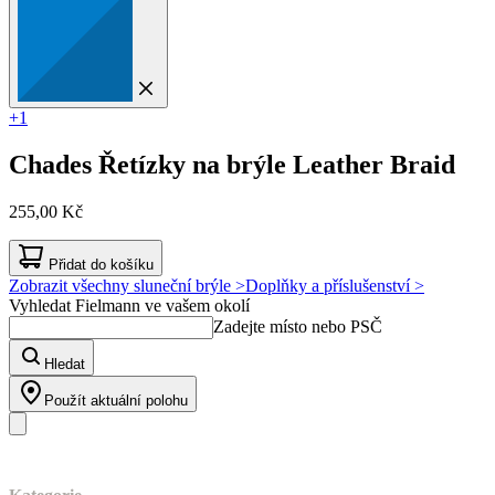
+1
Chades
Řetízky na brýle Leather Braid
255,00 Kč
Přidat do košíku
Zobrazit všechny sluneční brýle >
Doplňky a příslušenství >
Vyhledat Fielmann ve vašem okolí
Zadejte místo nebo PSČ
Hledat
Použít aktuální polohu
Náš sortiment