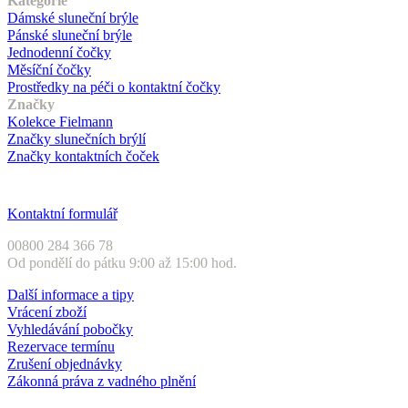
Kategorie
Dámské sluneční brýle
Pánské sluneční brýle
Jednodenní čočky
Měsíční čočky
Prostředky na péči o kontaktní čočky
Značky
Kolekce Fielmann
Značky slunečních brýlí
Značky kontaktních čoček
Zákaznický servis
Kontaktní formulář
00800 284 366 78
Od pondělí do pátku 9:00 až 15:00 hod.
Další informace a tipy
Vrácení zboží
Vyhledávání pobočky
Rezervace termínu
Zrušení objednávky
Zákonná práva z vadného plnění