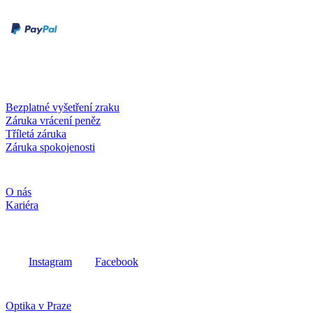
Druhy plateb
Dobírka
Kartou online
Služby a záruky
Bezplatné vyšetření zraku
Záruka vrácení peněz
Tříletá záruka
Záruka spokojenosti
Společnost
O nás
Kariéra
Sociální média
Instagram
Facebook
Fielmann ve vašem okolí
Optika v Praze