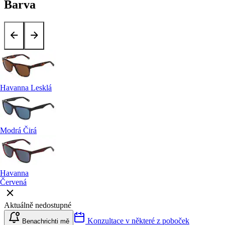
Barva
Havanna Lesklá
Modrá Čirá
Havanna
Červená
Aktuálně nedostupné
Konzultace v některé z poboček
Benachrichti mě