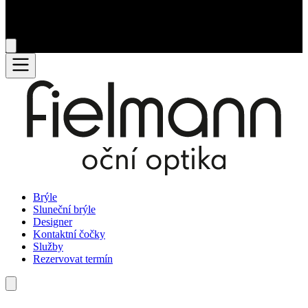
Brýle
Sluneční brýle
Designer
Kontaktní čočky
Služby
Rezervovat termín