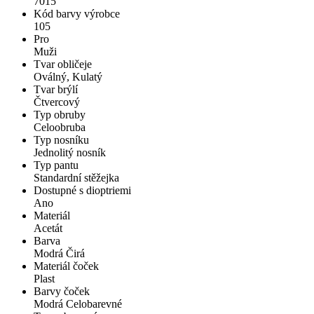
7015
Kód barvy výrobce
105
Pro
Muži
Tvar obličeje
Oválný, Kulatý
Tvar brýlí
Čtvercový
Typ obruby
Celoobruba
Typ nosníku
Jednolitý nosník
Typ pantu
Standardní stěžejka
Dostupné s dioptriemi
Ano
Materiál
Acetát
Barva
Modrá Čirá
Materiál čoček
Plast
Barvy čoček
Modrá Celobarevné