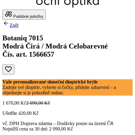
Podobné položky
Zpět
Botaniq 7015
Modrá Čirá / Modrá Celobarevné
Čís. art. 1566657
Vaše personalizované sluneční dioptrické brýle
Zadejte své dioptrie, vyberte si čočky, přidejte zabarvení – a
objednejte si je pohodlně online.
1 670,00 Kč
2 090,00 Kč
Ušetříte 420,00 Kč
vč. DPH
Doprava zdarma
– Dodávky pouze na území ČR
Nejnižší cena za 30 dní: 2 090,00 Kč