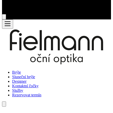
Brýle
Sluneční brýle
Designer
Kontaktní čočky
Služby
Rezervovat termín