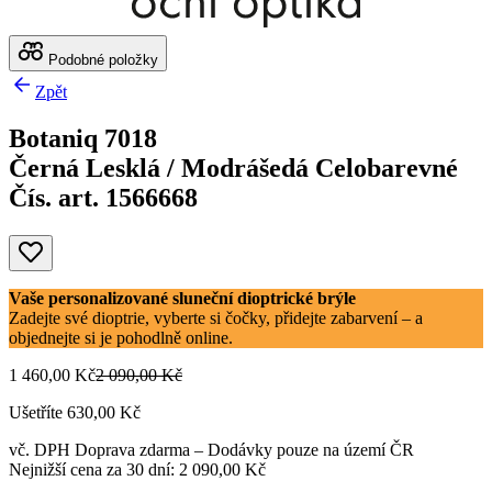
Podobné položky
Zpět
Botaniq 7018
Černá Lesklá / Modrášedá Celobarevné
Čís. art. 1566668
Vaše personalizované sluneční dioptrické brýle
Zadejte své dioptrie, vyberte si čočky, přidejte zabarvení – a
objednejte si je pohodlně online.
1 460,00 Kč
2 090,00 Kč
Ušetříte 630,00 Kč
vč. DPH
Doprava zdarma
– Dodávky pouze na území ČR
Nejnižší cena za 30 dní: 2 090,00 Kč