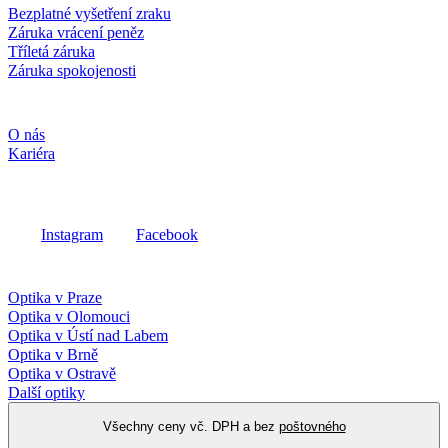
Bezplatné vyšetření zraku
Záruka vrácení peněz
Tříletá záruka
Záruka spokojenosti
Společnost
O nás
Kariéra
Sociální média
Instagram
Facebook
Fielmann ve vašem okolí
Optika v Praze
Optika v Olomouci
Optika v Ústí nad Labem
Optika v Brně
Optika v Ostravě
Další optiky
Všechny ceny vč. DPH a bez
poštovného