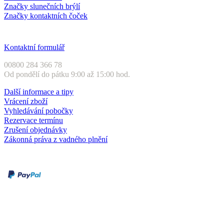
Značky slunečních brýlí
Značky kontaktních čoček
Zákaznický servis
Kontaktní formulář
00800 284 366 78
Od pondělí do pátku 9:00 až 15:00 hod.
Další informace a tipy
Vrácení zboží
Vyhledávání pobočky
Rezervace termínu
Zrušení objednávky
Zákonná práva z vadného plnění
Druhy plateb
Dobírka
Kartou online
Služby a záruky