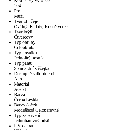
Kód barvy výrobce
104
Pro
Muži
Tvar obličeje
Oválný, Kulatý, Kosočtverec
Tvar brýlí
Čtvercový
Typ obruby
Celoobruba
Typ nosníku
Jednolitý nosník
Typ pantu
Standardní stěžejka
Dostupné s dioptriemi
Ano
Materiál
Acetát
Barva
Černá Lesklá
Barvy čoček
Modrášedá Celobarevné
Typ zabarvení
Jednobarevný odstín
UV ochrana