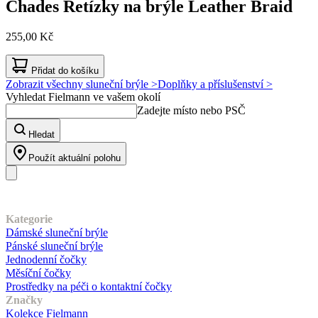
Chades
Řetízky na brýle Leather Braid
255,00 Kč
Přidat do košíku
Zobrazit všechny sluneční brýle >
Doplňky a příslušenství >
Vyhledat Fielmann ve vašem okolí
Zadejte místo nebo PSČ
Hledat
Použít aktuální polohu
Náš sortiment
Kategorie
Dámské sluneční brýle
Pánské sluneční brýle
Jednodenní čočky
Měsíční čočky
Prostředky na péči o kontaktní čočky
Značky
Kolekce Fielmann