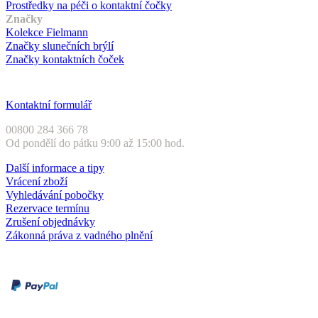
Prostředky na péči o kontaktní čočky
Značky
Kolekce Fielmann
Značky slunečních brýlí
Značky kontaktních čoček
Zákaznický servis
Kontaktní formulář
00800 284 366 78
Od pondělí do pátku 9:00 až 15:00 hod.
Další informace a tipy
Vrácení zboží
Vyhledávání pobočky
Rezervace termínu
Zrušení objednávky
Zákonná práva z vadného plnění
Druhy plateb
Dobírka