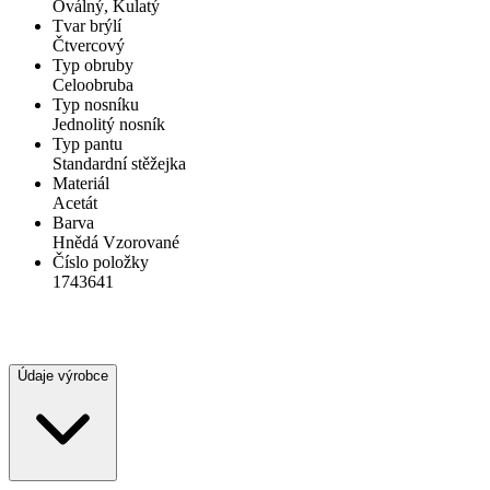
Oválný, Kulatý
Tvar brýlí
Čtvercový
Typ obruby
Celoobruba
Typ nosníku
Jednolitý nosník
Typ pantu
Standardní stěžejka
Materiál
Acetát
Barva
Hnědá Vzorované
Číslo položky
1743641
Údaje výrobce