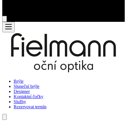
Brýle
Sluneční brýle
Designer
Kontaktní čočky
Služby
Rezervovat termín