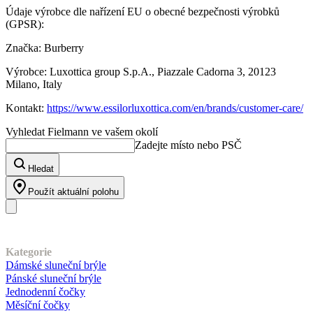
Údaje výrobce dle nařízení EU o obecné bezpečnosti výrobků
(GPSR):
Značka: Burberry
Výrobce: Luxottica group S.p.A., Piazzale Cadorna 3, 20123
Milano, Italy
Kontakt:
https://www.essilorluxottica.com/en/brands/customer-care/
Vyhledat Fielmann ve vašem okolí
Zadejte místo nebo PSČ
Hledat
Použít aktuální polohu
Náš sortiment
Kategorie
Dámské sluneční brýle
Pánské sluneční brýle
Jednodenní čočky
Měsíční čočky