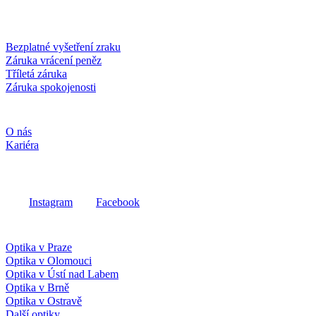
Kartou online
Služby a záruky
Bezplatné vyšetření zraku
Záruka vrácení peněz
Tříletá záruka
Záruka spokojenosti
Společnost
O nás
Kariéra
Sociální média
Instagram
Facebook
Fielmann ve vašem okolí
Optika v Praze
Optika v Olomouci
Optika v Ústí nad Labem
Optika v Brně
Optika v Ostravě
Další optiky