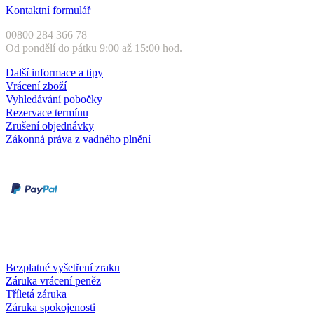
Kontaktní formulář
00800 284 366 78
Od pondělí do pátku 9:00 až 15:00 hod.
Další informace a tipy
Vrácení zboží
Vyhledávání pobočky
Rezervace termínu
Zrušení objednávky
Zákonná práva z vadného plnění
Druhy plateb
Dobírka
Kartou online
Služby a záruky
Bezplatné vyšetření zraku
Záruka vrácení peněz
Tříletá záruka
Záruka spokojenosti