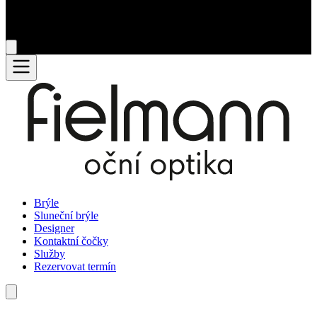
Brýle
Sluneční brýle
Designer
Kontaktní čočky
Služby
Rezervovat termín