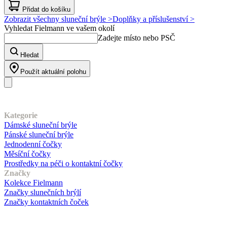
Přidat do košíku
Zobrazit všechny sluneční brýle >
Doplňky a příslušenství >
Vyhledat Fielmann ve vašem okolí
Zadejte místo nebo PSČ
Hledat
Použít aktuální polohu
Náš sortiment
Kategorie
Dámské sluneční brýle
Pánské sluneční brýle
Jednodenní čočky
Měsíční čočky
Prostředky na péči o kontaktní čočky
Značky
Kolekce Fielmann
Značky slunečních brýlí
Značky kontaktních čoček
Zákaznický servis