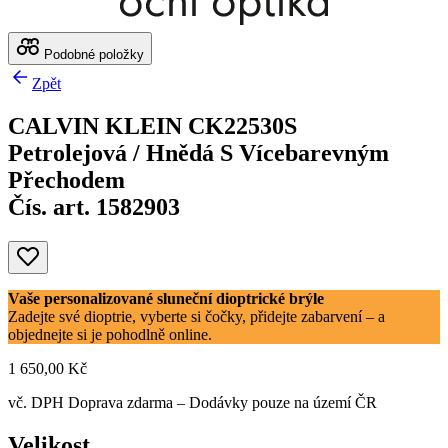
Podobné položky
Zpět
CALVIN KLEIN CK22530S
Petrolejová / Hnědá S Vícebarevným
Přechodem
Čís. art. 1582903
Vaše personalizované sluneční dioptrické brýle
Zadejte své dioptrie, vyberte si čočky, přidejte zabarvení – a
objednejte si je pohodlně online.
1 650,00 Kč
vč. DPH
Doprava zdarma
– Dodávky pouze na území ČR
Velikost