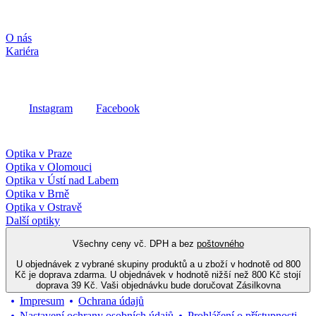
Společnost
O nás
Kariéra
Sociální média
Instagram
Facebook
Fielmann ve vašem okolí
Optika v Praze
Optika v Olomouci
Optika v Ústí nad Labem
Optika v Brně
Optika v Ostravě
Další optiky
Všechny ceny vč. DPH a bez
poštovného
U objednávek z vybrané skupiny produktů a u zboží v hodnotě od 800
Kč je doprava zdarma. U objednávek v hodnotě nižší než 800 Kč stojí
doprava 39 Kč. Vaši objednávku bude doručovat Zásilkovna
Impresum
Ochrana údajů
Nastavení ochrany osobních údajů
Prohlášení o přístupnosti