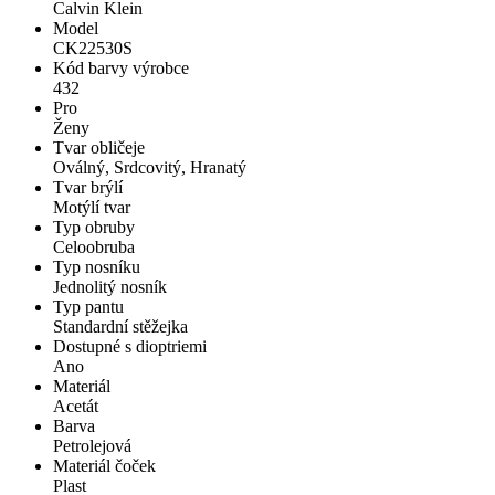
Calvin Klein
Model
CK22530S
Kód barvy výrobce
432
Pro
Ženy
Tvar obličeje
Oválný, Srdcovitý, Hranatý
Tvar brýlí
Motýlí tvar
Typ obruby
Celoobruba
Typ nosníku
Jednolitý nosník
Typ pantu
Standardní stěžejka
Dostupné s dioptriemi
Ano
Materiál
Acetát
Barva
Petrolejová
Materiál čoček
Plast