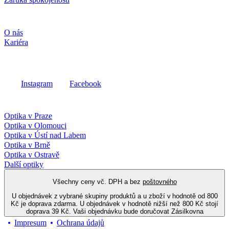
Společnost
O nás
Kariéra
Sociální média
Instagram
Facebook
Fielmann ve vašem okolí
Optika v Praze
Optika v Olomouci
Optika v Ústí nad Labem
Optika v Brně
Optika v Ostravě
Další optiky
Všechny ceny vč. DPH a bez
poštovného
U objednávek z vybrané skupiny produktů a u zboží v hodnotě od 800
Kč je doprava zdarma. U objednávek v hodnotě nižší než 800 Kč stojí
doprava 39 Kč. Vaši objednávku bude doručovat Zásilkovna
Impresum
Ochrana údajů