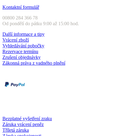
Kontaktní formulář
00800 284 366 78
Od pondělí do pátku 9:00 až 15:00 hod.
Další informace a tipy
Vrácení zboží
Vyhledávání pobočky
Rezervace termínu
Zrušení objednávky
Zákonná práva z vadného plnění
Druhy plateb
Dobírka
Kartou online
Služby a záruky
Bezplatné vyšetření zraku
Záruka vrácení peněz
Tříletá záruka
Záruka spokojenosti