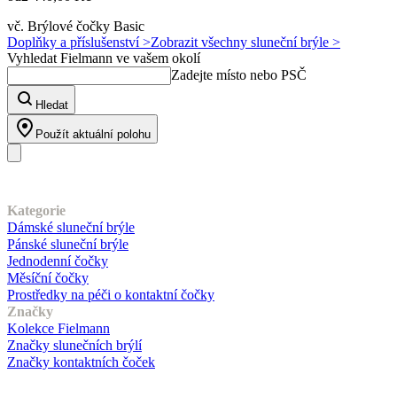
vč. Brýlové čočky Basic
Doplňky a příslušenství >
Zobrazit všechny sluneční brýle >
Vyhledat Fielmann ve vašem okolí
Zadejte místo nebo PSČ
Hledat
Použít aktuální polohu
Náš sortiment
Kategorie
Dámské sluneční brýle
Pánské sluneční brýle
Jednodenní čočky
Měsíční čočky
Prostředky na péči o kontaktní čočky
Značky
Kolekce Fielmann
Značky slunečních brýlí
Značky kontaktních čoček
Zákaznický servis