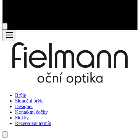
Brýle
Sluneční brýle
Designer
Kontaktní čočky
Služby
Rezervovat termín