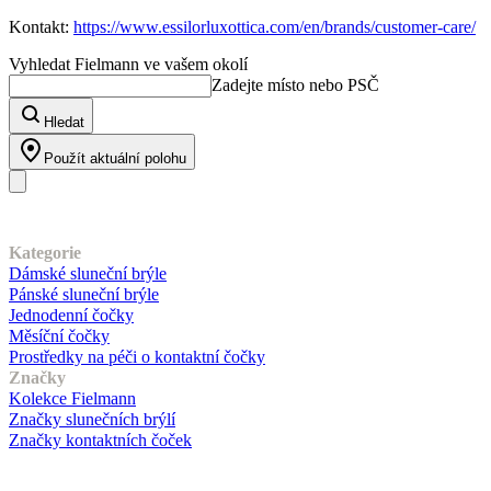
Kontakt:
https://www.essilorluxottica.com/en/brands/customer-care/
Vyhledat Fielmann ve vašem okolí
Zadejte místo nebo PSČ
Hledat
Použít aktuální polohu
Náš sortiment
Kategorie
Dámské sluneční brýle
Pánské sluneční brýle
Jednodenní čočky
Měsíční čočky
Prostředky na péči o kontaktní čočky
Značky
Kolekce Fielmann
Značky slunečních brýlí
Značky kontaktních čoček
Zákaznický servis