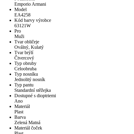
Emporio Armani
Model
EA4258
Kód barvy výrobce
63121W
Pro
Muži
Tvar obličeje
Oválný, Kulatý
Tvar brýlí
Čtvercový
Typ obruby
Celoobruba
Typ nosníku
Jednolitý nosník
Typ pantu
Standardní stěžejka
Dostupné s dioptriemi
Ano
Materiál
Plast
Barva
Zelená Matná
Materiál čoček
Plast