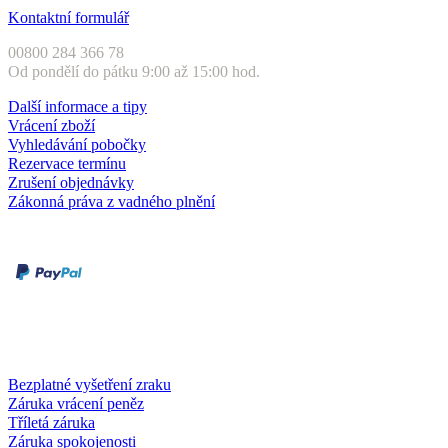
Kontaktní formulář
00800 284 366 78
Od pondělí do pátku 9:00 až 15:00 hod.
Další informace a tipy
Vrácení zboží
Vyhledávání pobočky
Rezervace termínu
Zrušení objednávky
Zákonná práva z vadného plnění
Druhy plateb
Dobírka
Kartou online
Služby a záruky
Bezplatné vyšetření zraku
Záruka vrácení peněz
Tříletá záruka
Záruka spokojenosti