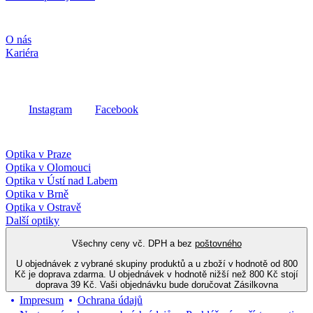
Společnost
O nás
Kariéra
Sociální média
Instagram
Facebook
Fielmann ve vašem okolí
Optika v Praze
Optika v Olomouci
Optika v Ústí nad Labem
Optika v Brně
Optika v Ostravě
Další optiky
Všechny ceny vč. DPH a bez
poštovného
U objednávek z vybrané skupiny produktů a u zboží v hodnotě od 800
Kč je doprava zdarma. U objednávek v hodnotě nižší než 800 Kč stojí
doprava 39 Kč. Vaši objednávku bude doručovat Zásilkovna
Impresum
Ochrana údajů