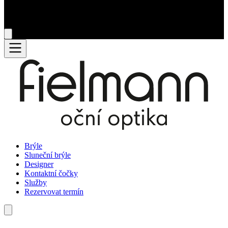
Brýle
Sluneční brýle
Designer
Kontaktní čočky
Služby
Rezervovat termín