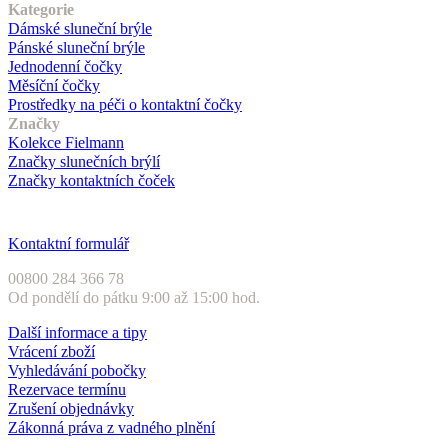
Kategorie
Dámské sluneční brýle
Pánské sluneční brýle
Jednodenní čočky
Měsíční čočky
Prostředky na péči o kontaktní čočky
Značky
Kolekce Fielmann
Značky slunečních brýlí
Značky kontaktních čoček
Zákaznický servis
Kontaktní formulář
00800 284 366 78
Od pondělí do pátku 9:00 až 15:00 hod.
Další informace a tipy
Vrácení zboží
Vyhledávání pobočky
Rezervace termínu
Zrušení objednávky
Zákonná práva z vadného plnění