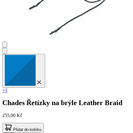
+1
Chades
Řetízky na brýle Leather Braid
255,00 Kč
Přidat do košíku