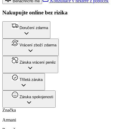
Konzultace v některé z poboček
Benachrichti mě
Nakupujte online bez rizika
Doručení zdarma
Vrácení zboží zdarma
Záruka vrácení peněz
Tříletá záruka
Záruka spokojenosti
Značka
Armani