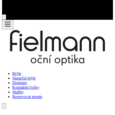
Brýle
Sluneční brýle
Designer
Kontaktní čočky
Služby
Rezervovat termín