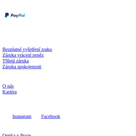
Druhy plateb
Dobírka
Kartou online
Služby a záruky
Bezplatné vyšetření zraku
Záruka vrácení peněz
Tříletá záruka
Záruka spokojenosti
Společnost
O nás
Kariéra
Sociální média
Instagram
Facebook
Fielmann ve vašem okolí
Optika v Praze