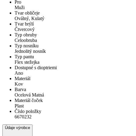
Pro
Muži
Tvar obličeje
Oválný, Kulatý
Tvar brýlí
Čtvercový
Typ obruby
Celoobruba
Typ nosníku
Jednolitý nosník
Typ pantu
Flex stežejka
Dostupné s dioptriemi
Ano
Materiál
Kov
Barva
Ocelová Matná
Materiál čoček
Plast
Číslo položky
6670232
Údaje výrobce