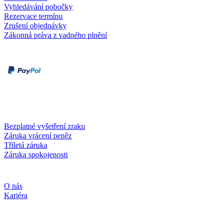
Vyhledávání pobočky
Rezervace termínu
Zrušení objednávky
Zákonná práva z vadného plnění
Druhy plateb
Dobírka
Kartou online
Služby a záruky
Bezplatné vyšetření zraku
Záruka vrácení peněz
Tříletá záruka
Záruka spokojenosti
Společnost
O nás
Kariéra
Sociální média