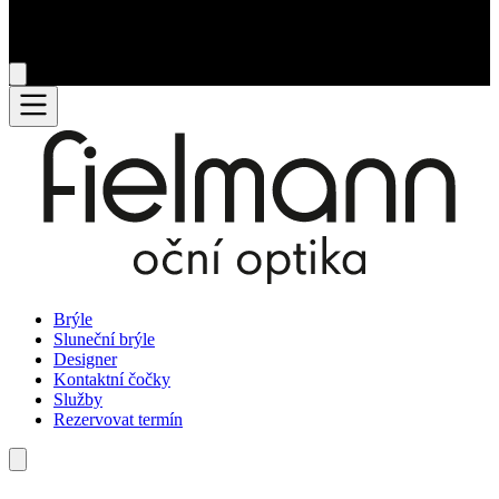
Brýle
Sluneční brýle
Designer
Kontaktní čočky
Služby
Rezervovat termín