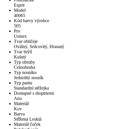
Esprit
Model
40065
Kód barvy výrobce
505
Pro
Unisex
Tvar obličeje
Oválný, Srdcovitý, Hranatý
Tvar brýlí
Kulatý
Typ obruby
Celoobruba
Typ nosníku
Jednolitý nosník
Typ pantu
Standardní stěžejka
Dostupné s dioptriemi
Ano
Materiál
Kov
Barva
Stříbrná Lesklá
Materiál čoček