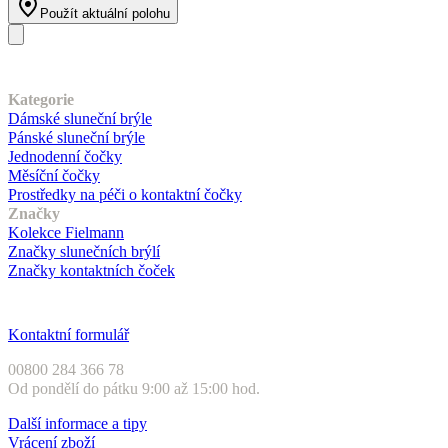
Použít aktuální polohu
Náš sortiment
Kategorie
Dámské sluneční brýle
Pánské sluneční brýle
Jednodenní čočky
Měsíční čočky
Prostředky na péči o kontaktní čočky
Značky
Kolekce Fielmann
Značky slunečních brýlí
Značky kontaktních čoček
Zákaznický servis
Kontaktní formulář
00800 284 366 78
Od pondělí do pátku 9:00 až 15:00 hod.
Další informace a tipy
Vrácení zboží