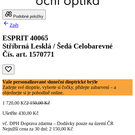
Podobné položky
Zpět
ESPRIT 40065
Stříbrná Lesklá / Šedá Celobarevné
Čís. art. 1570771
Vaše personalizované sluneční dioptrické brýle
Zadejte své dioptrie, vyberte si čočky, přidejte zabarvení – a
objednejte si je pohodlně online.
1 720,00 Kč
2 150,00 Kč
Ušetříte 430,00 Kč
vč. DPH
Doprava zdarma
– Dodávky pouze na území ČR
Nejnižší cena za 30 dní: 2 150,00 Kč