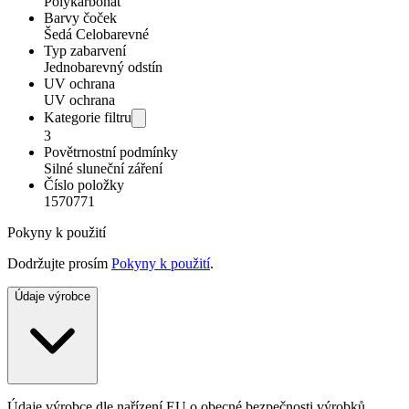
Polykarbonát
Barvy čoček
Šedá Celobarevné
Typ zabarvení
Jednobarevný odstín
UV ochrana
UV ochrana
Kategorie filtru
3
Povětrnostní podmínky
Silné sluneční záření
Číslo položky
1570771
Pokyny k použití
Dodržujte prosím
Pokyny k použití
.
Údaje výrobce
Údaje výrobce dle nařízení EU o obecné bezpečnosti výrobků