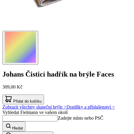
Johans
Čisticí hadřík na brýle Faces
309,00 Kč
Přidat do košíku
Zobrazit všechny sluneční brýle >
Doplňky a příslušenství >
Vyhledat Fielmann ve vašem okolí
Zadejte místo nebo PSČ
Hledat