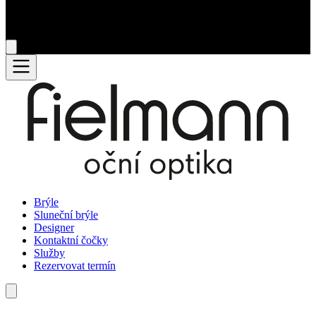
Brýle
Sluneční brýle
Designer
Kontaktní čočky
Služby
Rezervovat termín