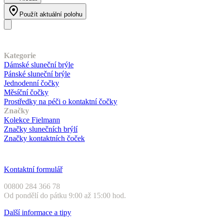
Použít aktuální polohu
Náš sortiment
Kategorie
Dámské sluneční brýle
Pánské sluneční brýle
Jednodenní čočky
Měsíční čočky
Prostředky na péči o kontaktní čočky
Značky
Kolekce Fielmann
Značky slunečních brýlí
Značky kontaktních čoček
Zákaznický servis
Kontaktní formulář
00800 284 366 78
Od pondělí do pátku 9:00 až 15:00 hod.
Další informace a tipy