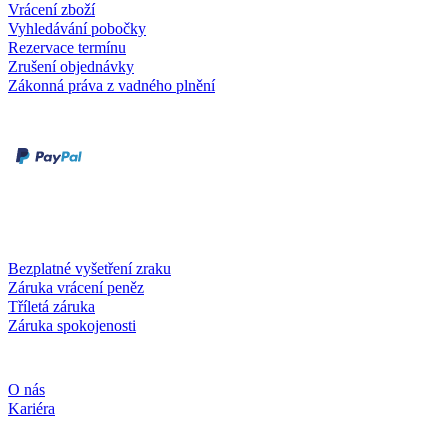
Vrácení zboží
Vyhledávání pobočky
Rezervace termínu
Zrušení objednávky
Zákonná práva z vadného plnění
Druhy plateb
Dobírka
Kartou online
Služby a záruky
Bezplatné vyšetření zraku
Záruka vrácení peněz
Tříletá záruka
Záruka spokojenosti
Společnost
O nás
Kariéra
Sociální média