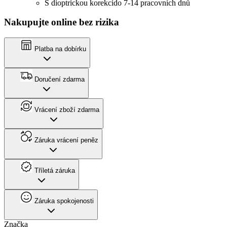
S dioptrickou korekcí
do 7-14 pracovních dnů
Nakupujte online bez rizika
Platba na dobírku
Doručení zdarma
Vrácení zboží zdarma
Záruka vrácení peněz
Tříletá záruka
Záruka spokojenosti
Značka