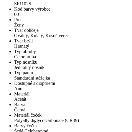
SF1102S
Kód barvy výrobce
001
Pro
Ženy
Tvar obličeje
Oválný, Kulatý, Kosočtverec
Tvar brýlí
Hranatý
Typ obruby
Celoobruba
Typ nosníku
Jednolitý nosník
Typ pantu
Standardní stěžejka
Dostupné s dioptriemi
Ano
Materiál
Acetát
Barva
Černá
Materiál čoček
Polyallyldiglycolcarbonate (CR39)
Barvy čoček
Šedá Celobarevné