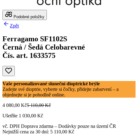
Podobné položky
Zpět
Ferragamo SF1102S
Černá / Šedá Celobarevné
Čís. art. 1633575
Vaše personalizované sluneční dioptrické brýle
Zadejte své dioptrie, vyberte si čočky, přidejte zabarvení – a
objednejte si je pohodlně online.
4 080,00 Kč
5 110,00 Kč
Ušetříte 1 030,00 Kč
vč. DPH
Doprava zdarma
– Dodávky pouze na území ČR
Nejnižší cena za 30 dní: 5 110,00 Kč