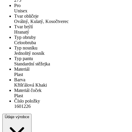
275
Pro
Unisex
Tvar obličeje
Oválný, Kulatý, Kosočtverec
Tvar brýlí
Hranatý
Typ obruby
Celoobruba
Typ nosníku
Jednolitý nosník
Typ pantu
Standardní stěžejka
Materiál
Plast
Barva
Křišťálová Khaki
Materiál čoček
Plast
Číslo položky
1601226
Údaje výrobce