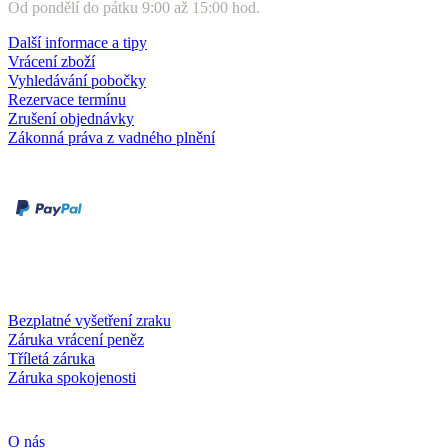
Od pondělí do pátku 9:00 až 15:00 hod.
Další informace a tipy
Vrácení zboží
Vyhledávání pobočky
Rezervace termínu
Zrušení objednávky
Zákonná práva z vadného plnění
Druhy plateb
Dobírka
Kartou online
Služby a záruky
Bezplatné vyšetření zraku
Záruka vrácení peněz
Tříletá záruka
Záruka spokojenosti
Společnost
O nás