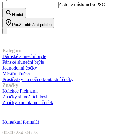
Zadejte místo nebo PSČ
Hledat
Použít aktuální polohu
Náš sortiment
Kategorie
Dámské sluneční brýle
Pánské sluneční brýle
Jednodenní čočky
Měsíční čočky
Prostředky na péči o kontaktní čočky
Značky
Kolekce Fielmann
Značky slunečních brýlí
Značky kontaktních čoček
Zákaznický servis
Kontaktní formulář
00800 284 366 78