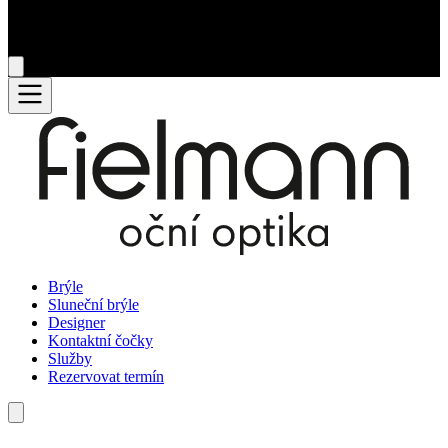
Brýle
Sluneční brýle
Designer
Kontaktní čočky
Služby
Rezervovat termín