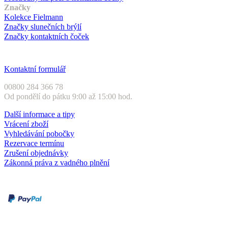
Značky
Kolekce Fielmann
Značky slunečních brýlí
Značky kontaktních čoček
Zákaznický servis
Kontaktní formulář
00800 284 366 78
Od pondělí do pátku 9:00 až 15:00 hod.
Další informace a tipy
Vrácení zboží
Vyhledávání pobočky
Rezervace termínu
Zrušení objednávky
Zákonná práva z vadného plnění
Druhy plateb
Dobírka
Kartou online