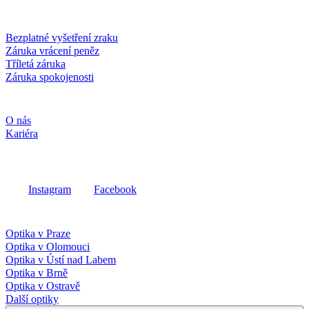
Služby a záruky
Bezplatné vyšetření zraku
Záruka vrácení peněz
Tříletá záruka
Záruka spokojenosti
Společnost
O nás
Kariéra
Sociální média
Instagram
Facebook
Fielmann ve vašem okolí
Optika v Praze
Optika v Olomouci
Optika v Ústí nad Labem
Optika v Brně
Optika v Ostravě
Další optiky