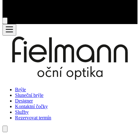
Brýle
Sluneční brýle
Designer
Kontaktní čočky
Služby
Rezervovat termín