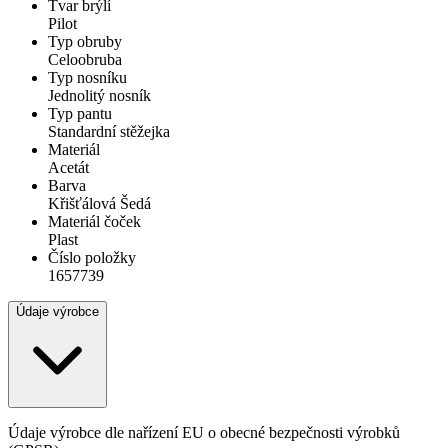
Tvar brýlí
Pilot
Typ obruby
Celoobruba
Typ nosníku
Jednolitý nosník
Typ pantu
Standardní stěžejka
Materiál
Acetát
Barva
Křišťálová Šedá
Materiál čoček
Plast
Číslo položky
1657739
Údaje výrobce
Údaje výrobce dle nařízení EU o obecné bezpečnosti výrobků