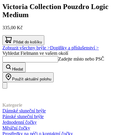
Victoria Collection
Pouzdro Logic
Medium
335,00 Kč
Přidat do košíku
Zobrazit všechny brýle >
Doplňky a příslušenství >
Vyhledat Fielmann ve vašem okolí
Zadejte místo nebo PSČ
Hledat
Použít aktuální polohu
Náš sortiment
Kategorie
Dámské sluneční brýle
Pánské sluneční brýle
Jednodenní čočky
Měsíční čočky
Prostředky na péči o kontaktní čočky