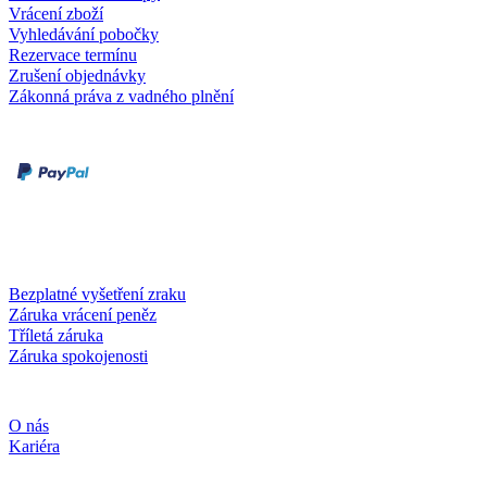
Vrácení zboží
Vyhledávání pobočky
Rezervace termínu
Zrušení objednávky
Zákonná práva z vadného plnění
Druhy plateb
Dobírka
Kartou online
Služby a záruky
Bezplatné vyšetření zraku
Záruka vrácení peněz
Tříletá záruka
Záruka spokojenosti
Společnost
O nás
Kariéra