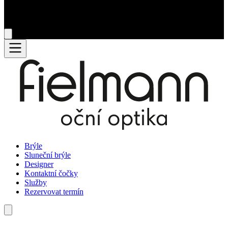
Brýle
Sluneční brýle
Designer
Kontaktní čočky
Služby
Rezervovat termín