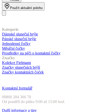
Použít aktuální polohu
Náš sortiment
Kategorie
Dámské sluneční brýle
Pánské sluneční brýle
Jednodenní čočky
Měsíční čočky
Prostředky na péči o kontaktní čočky
Značky
Kolekce Fielmann
Značky slunečních brýlí
Značky kontaktních čoček
Zákaznický servis
Kontaktní formulář
00800 284 366 78
Od pondělí do pátku 9:00 až 15:00 hod.
Další informace a tipy