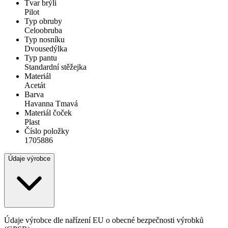
Tvar brýlí
Pilot
Typ obruby
Celoobruba
Typ nosníku
Dvousedýlka
Typ pantu
Standardní stěžejka
Materiál
Acetát
Barva
Havanna Tmavá
Materiál čoček
Plast
Číslo položky
1705886
Údaje výrobce
Údaje výrobce dle nařízení EU o obecné bezpečnosti výrobků