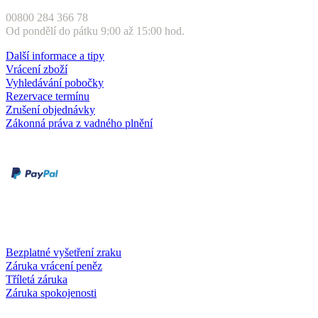
00800 284 366 78
Od pondělí do pátku 9:00 až 15:00 hod.
Další informace a tipy
Vrácení zboží
Vyhledávání pobočky
Rezervace termínu
Zrušení objednávky
Zákonná práva z vadného plnění
Druhy plateb
Dobírka
Kartou online
Služby a záruky
Bezplatné vyšetření zraku
Záruka vrácení peněz
Tříletá záruka
Záruka spokojenosti