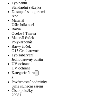
Typ pantu
Standardní stěžejka
Dostupné s dioptriemi
Ano
Materiál
Ušlechtilá ocel
Barva
Ocelová Tmavá
Materiál čoček
Polykarbonát
Barvy čoček
G15 Celobarevné
Typ zabarvení
Jednobarevný odstín
UV ochrana
UV ochrana
Kategorie filtru
3
Povětrnostní podmínky
Silné sluneční záření
Číslo položky
20981