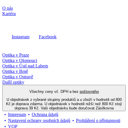
Společnost
O nás
Kariéra
Sociální média
Instagram
Facebook
Fielmann ve vašem okolí
Optika v Praze
Optika v Olomouci
Optika v Ústí nad Labem
Optika v Brně
Optika v Ostravě
Další optiky
Všechny ceny vč. DPH a bez
poštovného
U objednávek z vybrané skupiny produktů a u zboží v hodnotě od 800
Kč je doprava zdarma. U objednávek v hodnotě nižší než 800 Kč stojí
doprava 39 Kč. Vaši objednávku bude doručovat Zásilkovna
Impresum
Ochrana údajů
Nastavení ochrany osobních údajů
Prohlášení o přístupnosti
VOP