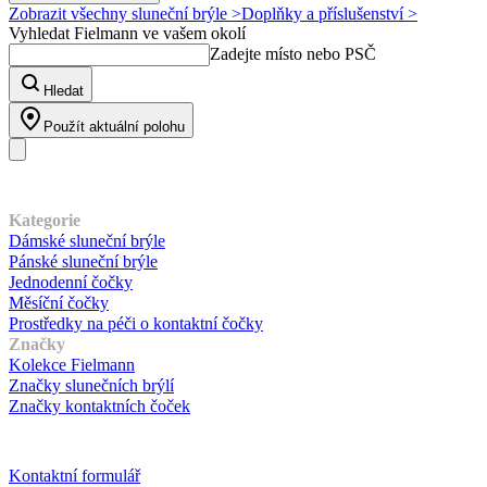
Zobrazit všechny sluneční brýle >
Doplňky a příslušenství >
Vyhledat Fielmann ve vašem okolí
Zadejte místo nebo PSČ
Hledat
Použít aktuální polohu
Náš sortiment
Kategorie
Dámské sluneční brýle
Pánské sluneční brýle
Jednodenní čočky
Měsíční čočky
Prostředky na péči o kontaktní čočky
Značky
Kolekce Fielmann
Značky slunečních brýlí
Značky kontaktních čoček
Zákaznický servis
Kontaktní formulář