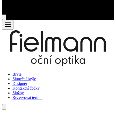
Brýle
Sluneční brýle
Designer
Kontaktní čočky
Služby
Rezervovat termín