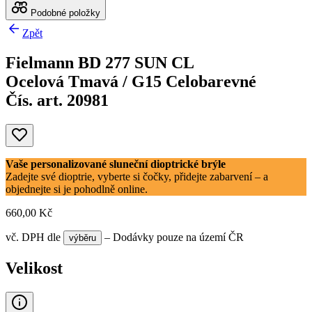
Podobné položky
Zpět
Fielmann BD 277 SUN CL
Ocelová Tmavá / G15 Celobarevné
Čís. art. 20981
Vaše personalizované sluneční dioptrické brýle
Zadejte své dioptrie, vyberte si čočky, přidejte zabarvení – a
objednejte si je pohodlně online.
660,00 Kč
vč. DPH
dle
– Dodávky pouze na území ČR
výběru
Velikost