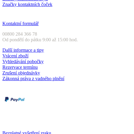
Značky kontaktních čoček
Zákaznický servis
Kontaktní formulář
00800 284 366 78
Od pondělí do pátku 9:00 až 15:00 hod.
Další informace a tipy
Vrácení zboží
Vyhledávání pobočky
Rezervace termínu
Zrušení objednávky
Zákonná práva z vadného plnění
Druhy plateb
Dobírka
Kartou online
Služby a záruky
Bezplatné vyšetření zraku