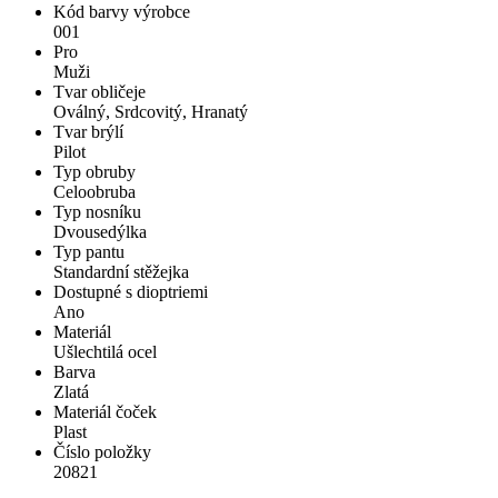
Kód barvy výrobce
001
Pro
Muži
Tvar obličeje
Oválný, Srdcovitý, Hranatý
Tvar brýlí
Pilot
Typ obruby
Celoobruba
Typ nosníku
Dvousedýlka
Typ pantu
Standardní stěžejka
Dostupné s dioptriemi
Ano
Materiál
Ušlechtilá ocel
Barva
Zlatá
Materiál čoček
Plast
Číslo položky
20821