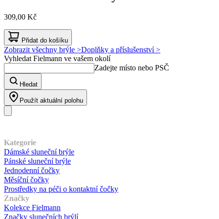
309,00 Kč
Přidat do košíku
Zobrazit všechny brýle >
Doplňky a příslušenství >
Vyhledat Fielmann ve vašem okolí
Zadejte místo nebo PSČ
Hledat
Použít aktuální polohu
Náš sortiment
Kategorie
Dámské sluneční brýle
Pánské sluneční brýle
Jednodenní čočky
Měsíční čočky
Prostředky na péči o kontaktní čočky
Značky
Kolekce Fielmann
Značky slunečních brýlí