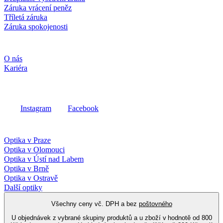
Záruka vrácení peněz
Tříletá záruka
Záruka spokojenosti
Společnost
O nás
Kariéra
Sociální média
Instagram
Facebook
Fielmann ve vašem okolí
Optika v Praze
Optika v Olomouci
Optika v Ústí nad Labem
Optika v Brně
Optika v Ostravě
Další optiky
Všechny ceny vč. DPH a bez
poštovného
U objednávek z vybrané skupiny produktů a u zboží v hodnotě od 800