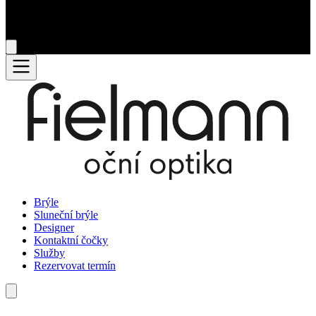
Brýle
Sluneční brýle
Designer
Kontaktní čočky
Služby
Rezervovat termín