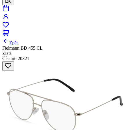
Zpět
Fielmann BD 455 CL
Zlatá
Čís. art. 20821