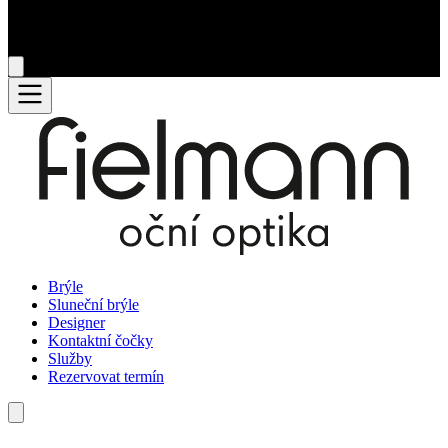
Brýle
Sluneční brýle
Designer
Kontaktní čočky
Služby
Rezervovat termín