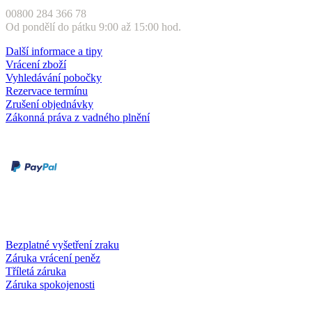
00800 284 366 78
Od pondělí do pátku 9:00 až 15:00 hod.
Další informace a tipy
Vrácení zboží
Vyhledávání pobočky
Rezervace termínu
Zrušení objednávky
Zákonná práva z vadného plnění
Druhy plateb
Dobírka
Kartou online
Služby a záruky
Bezplatné vyšetření zraku
Záruka vrácení peněz
Tříletá záruka
Záruka spokojenosti
Společnost