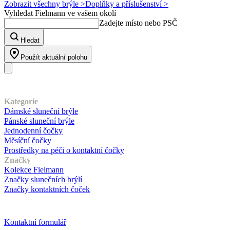
Zobrazit všechny brýle >
Doplňky a příslušenství >
Vyhledat Fielmann ve vašem okolí
Zadejte místo nebo PSČ
Hledat
Použít aktuální polohu
Náš sortiment
Kategorie
Dámské sluneční brýle
Pánské sluneční brýle
Jednodenní čočky
Měsíční čočky
Prostředky na péči o kontaktní čočky
Značky
Kolekce Fielmann
Značky slunečních brýlí
Značky kontaktních čoček
Zákaznický servis
Kontaktní formulář