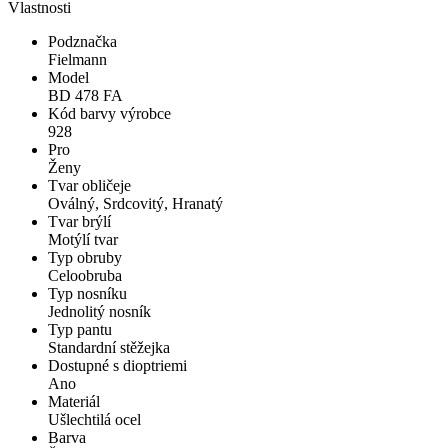
Vlastnosti
Podznačka
Fielmann
Model
BD 478 FA
Kód barvy výrobce
928
Pro
Ženy
Tvar obličeje
Oválný, Srdcovitý, Hranatý
Tvar brýlí
Motýlí tvar
Typ obruby
Celoobruba
Typ nosníku
Jednolitý nosník
Typ pantu
Standardní stěžejka
Dostupné s dioptriemi
Ano
Materiál
Ušlechtilá ocel
Barva