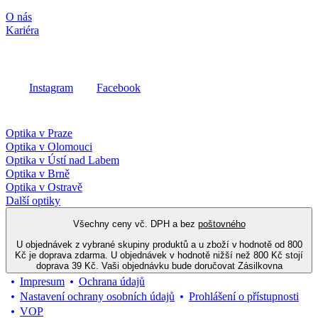
O nás
Kariéra
Sociální média
Instagram
Facebook
Fielmann ve vašem okolí
Optika v Praze
Optika v Olomouci
Optika v Ústí nad Labem
Optika v Brně
Optika v Ostravě
Další optiky
Všechny ceny vč. DPH a bez
poštovného
U objednávek z vybrané skupiny produktů a u zboží v hodnotě od 800
Kč je doprava zdarma. U objednávek v hodnotě nižší než 800 Kč stojí
doprava 39 Kč. Vaši objednávku bude doručovat Zásilkovna
Impresum
Ochrana údajů
Nastavení ochrany osobních údajů
Prohlášení o přístupnosti
VOP