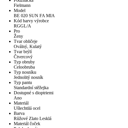
Podznačka
Fielmann
Model
BE 020 SUN FA MIA
Kód barvy výrobce
RGGL/A
Pro
Ženy
Tvar obličeje
Oválný, Kulatý
Tvar brýlí
Čtvercový
Typ obruby
Celoobruba
Typ nosníku
Jednolitý nosník
Typ pantu
Standardní stěžejka
Dostupné s dioptriemi
Ano
Materiál
Ušlechtilá ocel
Barva
Růžové Zlato Lesklá
Materiál čoček