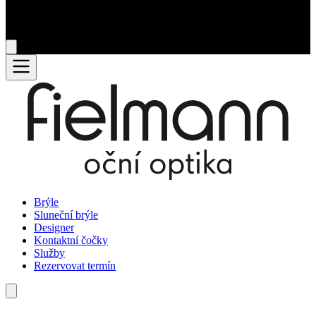
Brýle
Sluneční brýle
Designer
Kontaktní čočky
Služby
Rezervovat termín