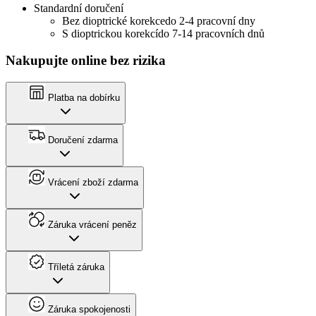
Standardní doručení
Bez dioptrické korekce
do 2-4 pracovní dny
S dioptrickou korekcí
do 7-14 pracovních dnů
Nakupujte online bez rizika
Platba na dobírku
Doručení zdarma
Vrácení zboží zdarma
Záruka vrácení peněz
Tříletá záruka
Záruka spokojenosti