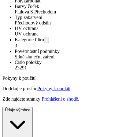
Polykarbonát
Barvy čoček
Fialová S Přechodem
Typ zabarvení
Přechodový odstín
UV ochrana
UV ochrana
Kategorie filtru
3
Povětrnostní podmínky
Silné sluneční záření
Číslo položky
23291
Pokyny k použití
Dodržujte prosím
Pokyny k použití
.
Zde najdete stránky
Prohlášení o shodě
.
Údaje výrobce