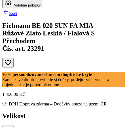
Podobné položky
Zpět
Fielmann BE 020 SUN FA MIA
Růžové Zlato Lesklá / Fialová S
Přechodem
Čís. art. 23291
Vaše personalizované sluneční dioptrické brýle
Zadejte své dioptrie, vyberte si čočky, přidejte zabarvení – a
objednejte si je pohodlně online.
1 450,00 Kč
vč. DPH
Doprava zdarma
– Dodávky pouze na území ČR
Velikost