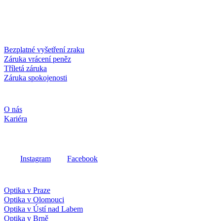
Dobírka
Kartou online
Služby a záruky
Bezplatné vyšetření zraku
Záruka vrácení peněz
Tříletá záruka
Záruka spokojenosti
Společnost
O nás
Kariéra
Sociální média
Instagram
Facebook
Fielmann ve vašem okolí
Optika v Praze
Optika v Olomouci
Optika v Ústí nad Labem
Optika v Brně