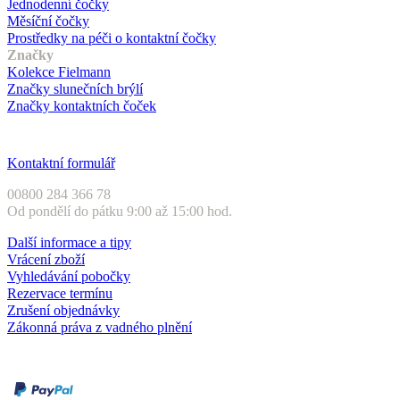
Jednodenní čočky
Měsíční čočky
Prostředky na péči o kontaktní čočky
Značky
Kolekce Fielmann
Značky slunečních brýlí
Značky kontaktních čoček
Zákaznický servis
Kontaktní formulář
00800 284 366 78
Od pondělí do pátku 9:00 až 15:00 hod.
Další informace a tipy
Vrácení zboží
Vyhledávání pobočky
Rezervace termínu
Zrušení objednávky
Zákonná práva z vadného plnění
Druhy plateb