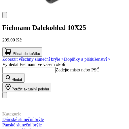
Fielmann
Dalekohled 10X25
299,00 Kč
Přidat do košíku
Zobrazit všechny sluneční brýle >
Doplňky a příslušenství >
Vyhledat Fielmann ve vašem okolí
Zadejte místo nebo PSČ
Hledat
Použít aktuální polohu
Náš sortiment
Kategorie
Dámské sluneční brýle
Pánské sluneční brýle