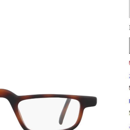
Č
H
Z