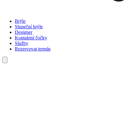
Brýle
Sluneční brýle
Designer
Kontaktní čočky
Služby
Rezervovat termín