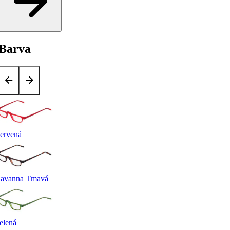
Barva
ervená
avanna Tmavá
elená