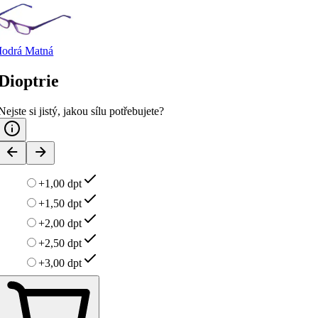
odrá Matná
Dioptrie
Nejste si jistý, jakou sílu potřebujete?
+1,00 dpt
+1,50 dpt
+2,00 dpt
+2,50 dpt
+3,00 dpt