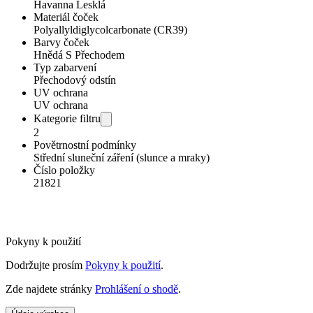
Havanna Lesklá
Materiál čoček
Polyallyldiglycolcarbonate (CR39)
Barvy čoček
Hnědá S Přechodem
Typ zabarvení
Přechodový odstín
UV ochrana
UV ochrana
Kategorie filtru
2
Povětrnostní podmínky
Střední sluneční záření (slunce a mraky)
Číslo položky
21821
Pokyny k použití
Dodržujte prosím
Pokyny k použití
.
Zde najdete stránky
Prohlášení o shodě
.