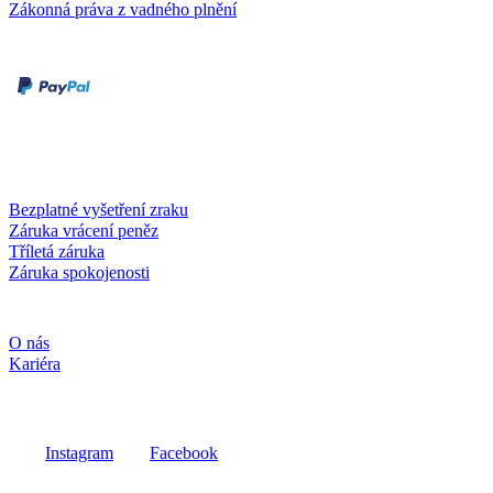
Zákonná práva z vadného plnění
Druhy plateb
Dobírka
Kartou online
Služby a záruky
Bezplatné vyšetření zraku
Záruka vrácení peněz
Tříletá záruka
Záruka spokojenosti
Společnost
O nás
Kariéra
Sociální média
Instagram
Facebook