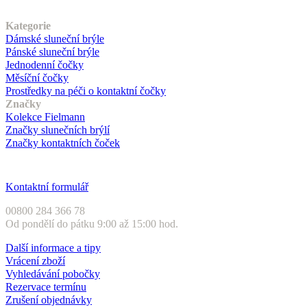
Náš sortiment
Kategorie
Dámské sluneční brýle
Pánské sluneční brýle
Jednodenní čočky
Měsíční čočky
Prostředky na péči o kontaktní čočky
Značky
Kolekce Fielmann
Značky slunečních brýlí
Značky kontaktních čoček
Zákaznický servis
Kontaktní formulář
00800 284 366 78
Od pondělí do pátku 9:00 až 15:00 hod.
Další informace a tipy
Vrácení zboží
Vyhledávání pobočky
Rezervace termínu
Zrušení objednávky