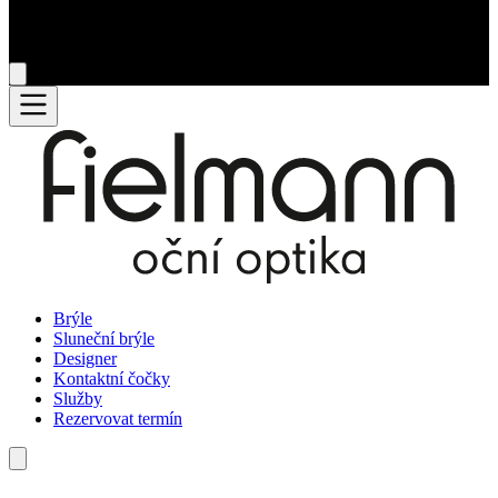
Brýle
Sluneční brýle
Designer
Kontaktní čočky
Služby
Rezervovat termín