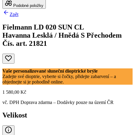
Podobné položky
Zpět
Fielmann LD 020 SUN CL
Havanna Lesklá / Hnědá S Přechodem
Čís. art. 21821
Vaše personalizované sluneční dioptrické brýle
Zadejte své dioptrie, vyberte si čočky, přidejte zabarvení – a
objednejte si je pohodlně online.
1 580,00 Kč
vč. DPH
Doprava zdarma
– Dodávky pouze na území ČR
Velikost