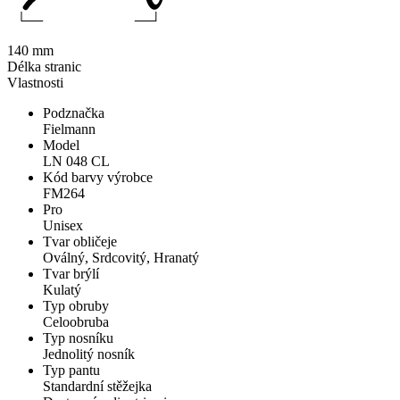
140 mm
Délka stranic
Vlastnosti
Podznačka
Fielmann
Model
LN 048 CL
Kód barvy výrobce
FM264
Pro
Unisex
Tvar obličeje
Oválný, Srdcovitý, Hranatý
Tvar brýlí
Kulatý
Typ obruby
Celoobruba
Typ nosníku
Jednolitý nosník
Typ pantu
Standardní stěžejka