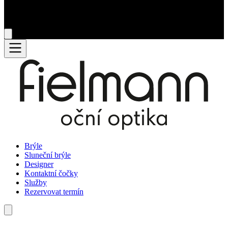
Brýle
Sluneční brýle
Designer
Kontaktní čočky
Služby
Rezervovat termín