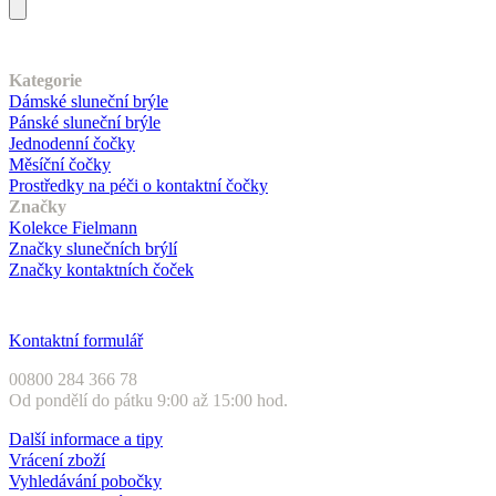
Náš sortiment
Kategorie
Dámské sluneční brýle
Pánské sluneční brýle
Jednodenní čočky
Měsíční čočky
Prostředky na péči o kontaktní čočky
Značky
Kolekce Fielmann
Značky slunečních brýlí
Značky kontaktních čoček
Zákaznický servis
Kontaktní formulář
00800 284 366 78
Od pondělí do pátku 9:00 až 15:00 hod.
Další informace a tipy
Vrácení zboží
Vyhledávání pobočky