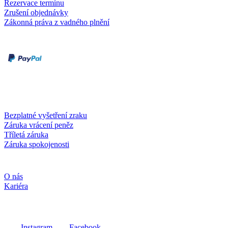
Rezervace termínu
Zrušení objednávky
Zákonná práva z vadného plnění
Druhy plateb
Dobírka
Kartou online
Služby a záruky
Bezplatné vyšetření zraku
Záruka vrácení peněz
Tříletá záruka
Záruka spokojenosti
Společnost
O nás
Kariéra
Sociální média
Instagram
Facebook