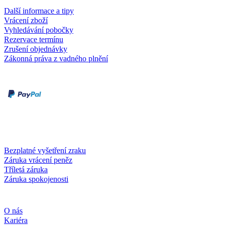
Další informace a tipy
Vrácení zboží
Vyhledávání pobočky
Rezervace termínu
Zrušení objednávky
Zákonná práva z vadného plnění
Druhy plateb
Dobírka
Kartou online
Služby a záruky
Bezplatné vyšetření zraku
Záruka vrácení peněz
Tříletá záruka
Záruka spokojenosti
Společnost
O nás
Kariéra