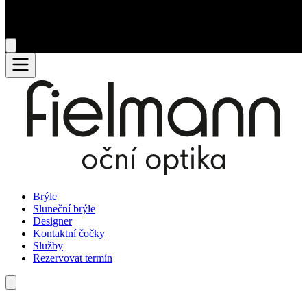
Brýle
Sluneční brýle
Designer
Kontaktní čočky
Služby
Rezervovat termín