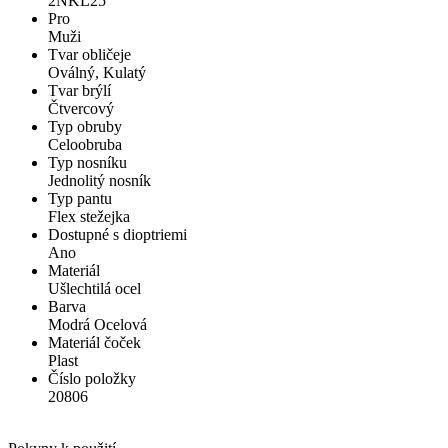
2NKL25
Pro
Muži
Tvar obličeje
Oválný, Kulatý
Tvar brýlí
Čtvercový
Typ obruby
Celoobruba
Typ nosníku
Jednolitý nosník
Typ pantu
Flex stežejka
Dostupné s dioptriemi
Ano
Materiál
Ušlechtilá ocel
Barva
Modrá Ocelová
Materiál čoček
Plast
Číslo položky
20806