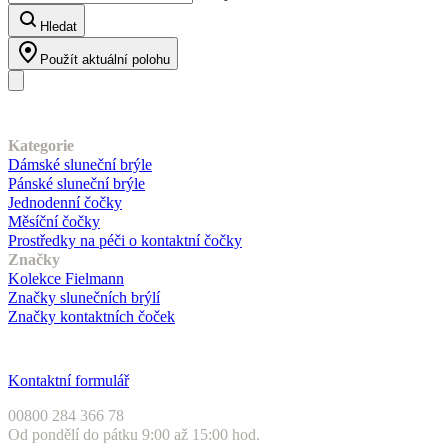
Hledat
Použít aktuální polohu
Náš sortiment
Kategorie
Dámské sluneční brýle
Pánské sluneční brýle
Jednodenní čočky
Měsíční čočky
Prostředky na péči o kontaktní čočky
Značky
Kolekce Fielmann
Značky slunečních brýlí
Značky kontaktních čoček
Zákaznický servis
Kontaktní formulář
00800 284 366 78
Od pondělí do pátku 9:00 až 15:00 hod.