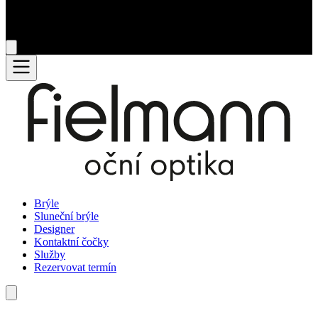
Brýle
Sluneční brýle
Designer
Kontaktní čočky
Služby
Rezervovat termín