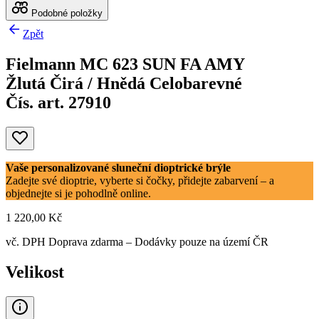
Podobné položky
Zpět
Fielmann MC 623 SUN FA AMY
Žlutá Čirá / Hnědá Celobarevné
Čís. art. 27910
Vaše personalizované sluneční dioptrické brýle
Zadejte své dioptrie, vyberte si čočky, přidejte zabarvení – a
objednejte si je pohodlně online.
1 220,00 Kč
vč. DPH
Doprava zdarma
– Dodávky pouze na území ČR
Velikost