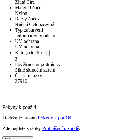
Žlutá Čirá
Materiál čoček
Nylon
Barvy čoček
Hnědá Celobarevné
Typ zabarvení
Jednobarevný odstín
UV ochrana
UV ochrana
Kategorie filtru
3
Povětrnostní podmínky
Silné sluneční záření
Číslo položky
27910
Pokyny k použití
Dodržujte prosím
Pokyny k použití
.
Zde najdete stránky
Prohlášení o shodě
.