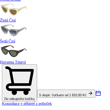
Žlutá Čirá
Šedá Čirá
Havanna Tmavá
S dioptr. čočkami od 1 810,00 Kč
Do nákupního košíku
Konzultace v některé z poboček