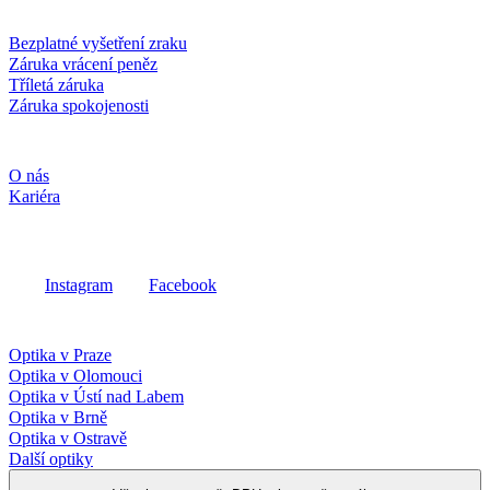
Služby a záruky
Bezplatné vyšetření zraku
Záruka vrácení peněz
Tříletá záruka
Záruka spokojenosti
Společnost
O nás
Kariéra
Sociální média
Instagram
Facebook
Fielmann ve vašem okolí
Optika v Praze
Optika v Olomouci
Optika v Ústí nad Labem
Optika v Brně
Optika v Ostravě
Další optiky