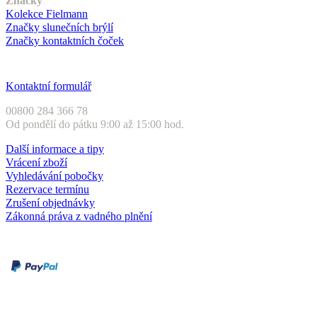
Značky
Kolekce Fielmann
Značky slunečních brýlí
Značky kontaktních čoček
Zákaznický servis
Kontaktní formulář
00800 284 366 78
Od pondělí do pátku 9:00 až 15:00 hod.
Další informace a tipy
Vrácení zboží
Vyhledávání pobočky
Rezervace termínu
Zrušení objednávky
Zákonná práva z vadného plnění
Druhy plateb
Dobírka
Kartou online