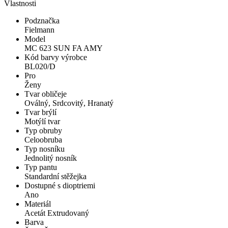
Vlastnosti
Podznačka
Fielmann
Model
MC 623 SUN FA AMY
Kód barvy výrobce
BL020/D
Pro
Ženy
Tvar obličeje
Oválný, Srdcovitý, Hranatý
Tvar brýlí
Motýlí tvar
Typ obruby
Celoobruba
Typ nosníku
Jednolitý nosník
Typ pantu
Standardní stěžejka
Dostupné s dioptriemi
Ano
Materiál
Acetát Extrudovaný
Barva