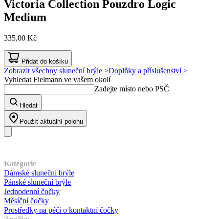
Victoria Collection
Pouzdro Logic
Medium
335,00 Kč
Přidat do košíku
Zobrazit všechny sluneční brýle >
Doplňky a příslušenství >
Vyhledat Fielmann ve vašem okolí
Zadejte místo nebo PSČ
Hledat
Použít aktuální polohu
Náš sortiment
Kategorie
Dámské sluneční brýle
Pánské sluneční brýle
Jednodenní čočky
Měsíční čočky
Prostředky na péči o kontaktní čočky