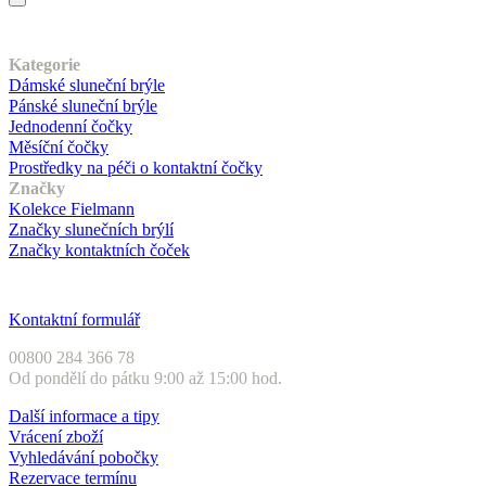
Náš sortiment
Kategorie
Dámské sluneční brýle
Pánské sluneční brýle
Jednodenní čočky
Měsíční čočky
Prostředky na péči o kontaktní čočky
Značky
Kolekce Fielmann
Značky slunečních brýlí
Značky kontaktních čoček
Zákaznický servis
Kontaktní formulář
00800 284 366 78
Od pondělí do pátku 9:00 až 15:00 hod.
Další informace a tipy
Vrácení zboží
Vyhledávání pobočky
Rezervace termínu