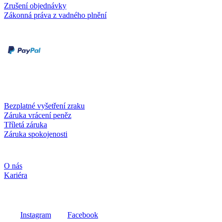
Zrušení objednávky
Zákonná práva z vadného plnění
Druhy plateb
Dobírka
Kartou online
Služby a záruky
Bezplatné vyšetření zraku
Záruka vrácení peněz
Tříletá záruka
Záruka spokojenosti
Společnost
O nás
Kariéra
Sociální média
Instagram
Facebook