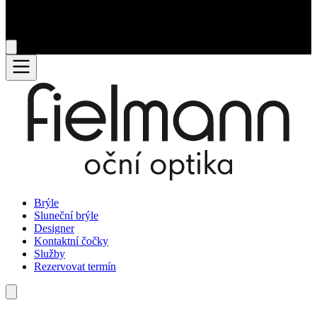
Brýle
Sluneční brýle
Designer
Kontaktní čočky
Služby
Rezervovat termín