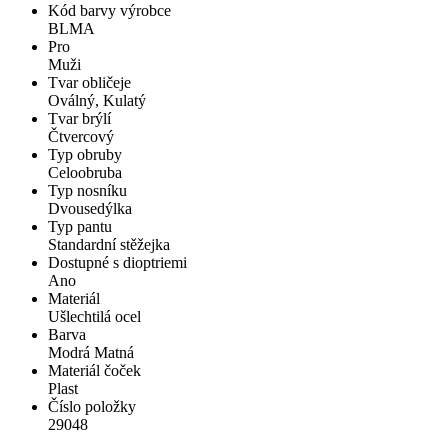
Kód barvy výrobce
BLMA
Pro
Muži
Tvar obličeje
Oválný, Kulatý
Tvar brýlí
Čtvercový
Typ obruby
Celoobruba
Typ nosníku
Dvousedýlka
Typ pantu
Standardní stěžejka
Dostupné s dioptriemi
Ano
Materiál
Ušlechtilá ocel
Barva
Modrá Matná
Materiál čoček
Plast
Číslo položky
29048