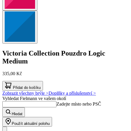
Victoria Collection
Pouzdro Logic
Medium
335,00 Kč
Přidat do košíku
Zobrazit všechny brýle >
Doplňky a příslušenství >
Vyhledat Fielmann ve vašem okolí
Zadejte místo nebo PSČ
Hledat
Použít aktuální polohu