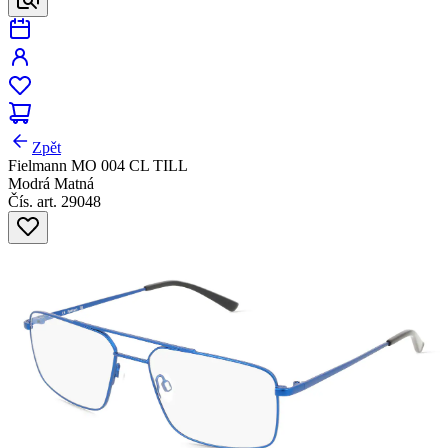
Zpět
Fielmann MO 004 CL TILL
Modrá Matná
Čís. art. 29048