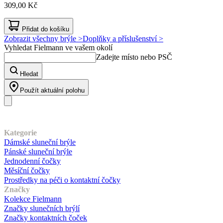
309,00 Kč
Přidat do košíku
Zobrazit všechny brýle >
Doplňky a příslušenství >
Vyhledat Fielmann ve vašem okolí
Zadejte místo nebo PSČ
Hledat
Použít aktuální polohu
Náš sortiment
Kategorie
Dámské sluneční brýle
Pánské sluneční brýle
Jednodenní čočky
Měsíční čočky
Prostředky na péči o kontaktní čočky
Značky
Kolekce Fielmann
Značky slunečních brýlí
Značky kontaktních čoček