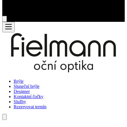
Brýle
Sluneční brýle
Designer
Kontaktní čočky
Služby
Rezervovat termín