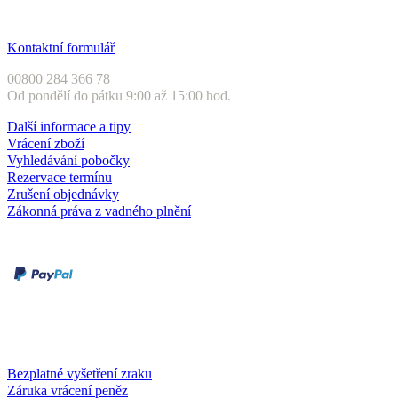
Zákaznický servis
Kontaktní formulář
00800 284 366 78
Od pondělí do pátku 9:00 až 15:00 hod.
Další informace a tipy
Vrácení zboží
Vyhledávání pobočky
Rezervace termínu
Zrušení objednávky
Zákonná práva z vadného plnění
Druhy plateb
Dobírka
Kartou online
Služby a záruky
Bezplatné vyšetření zraku
Záruka vrácení peněz