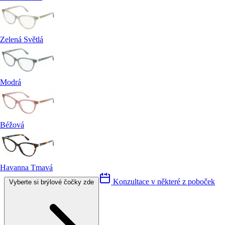
Zelená Světlá
Modrá
Béžová
Havanna Tmavá
Konzultace v některé z poboček
Vyberte si brýlové čočky zde