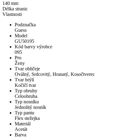
140 mm
Délka stranic
Vlastnosti
Podznačka
Guess
Model
GU50195
Kód barvy výrobce
095
Pro
Ženy
Tvar obličeje
Oválný, Srdcovitý, Hranatý, Kosočtverec
Tvar brýlí
Kočičí tvar
Typ obruby
Celoobruba
Typ nosníku
Jednolitý nosník
Typ pantu
Flex stežejka
Materiál
Acetát
Barva