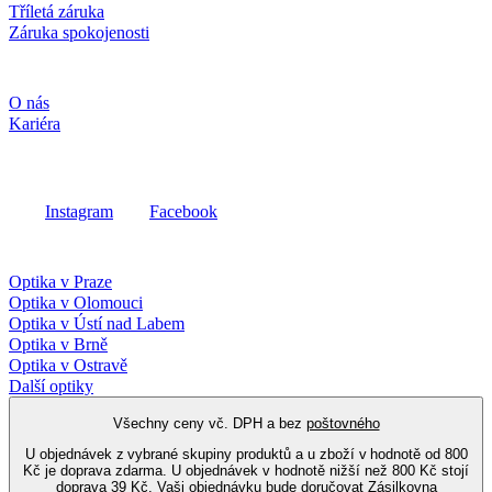
Tříletá záruka
Záruka spokojenosti
Společnost
O nás
Kariéra
Sociální média
Instagram
Facebook
Fielmann ve vašem okolí
Optika v Praze
Optika v Olomouci
Optika v Ústí nad Labem
Optika v Brně
Optika v Ostravě
Další optiky
Všechny ceny vč. DPH a bez
poštovného
U objednávek z vybrané skupiny produktů a u zboží v hodnotě od 800
Kč je doprava zdarma. U objednávek v hodnotě nižší než 800 Kč stojí
doprava 39 Kč. Vaši objednávku bude doručovat Zásilkovna