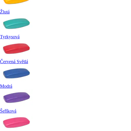
Žlutá
Tyrkysová
Červená Světlá
Modrá
Šeříková