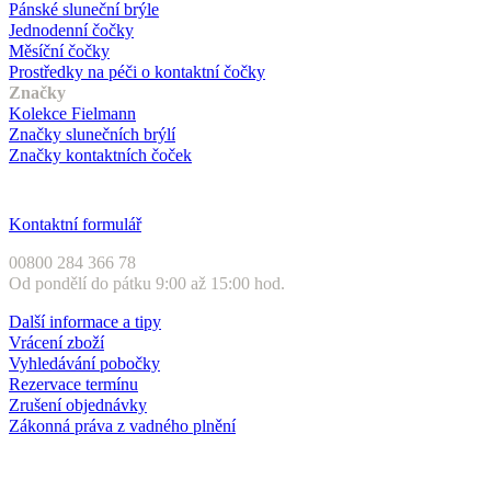
Pánské sluneční brýle
Jednodenní čočky
Měsíční čočky
Prostředky na péči o kontaktní čočky
Značky
Kolekce Fielmann
Značky slunečních brýlí
Značky kontaktních čoček
Zákaznický servis
Kontaktní formulář
00800 284 366 78
Od pondělí do pátku 9:00 až 15:00 hod.
Další informace a tipy
Vrácení zboží
Vyhledávání pobočky
Rezervace termínu
Zrušení objednávky
Zákonná práva z vadného plnění
Druhy plateb