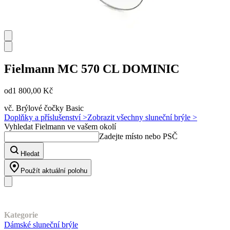
Fielmann
MC 570 CL DOMINIC
od
1 800,00 Kč
vč. Brýlové čočky Basic
Doplňky a příslušenství >
Zobrazit všechny sluneční brýle >
Vyhledat Fielmann ve vašem okolí
Zadejte místo nebo PSČ
Hledat
Použít aktuální polohu
Náš sortiment
Kategorie
Dámské sluneční brýle