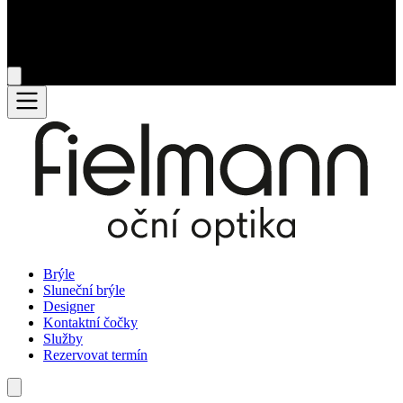
Brýle
Sluneční brýle
Designer
Kontaktní čočky
Služby
Rezervovat termín