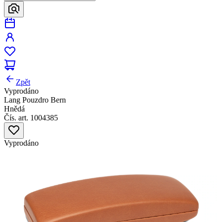
Zpět
Vyprodáno
Lang Pouzdro Bern
Hnědá
Čís. art. 1004385
Vyprodáno