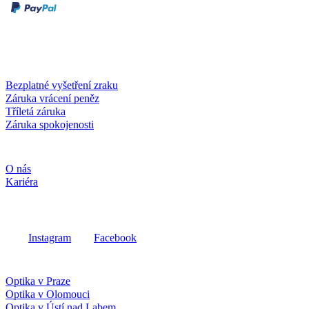
Dobírka
Kartou online
Služby a záruky
Bezplatné vyšetření zraku
Záruka vrácení peněz
Tříletá záruka
Záruka spokojenosti
Společnost
O nás
Kariéra
Sociální média
Instagram
Facebook
Fielmann ve vašem okolí
Optika v Praze
Optika v Olomouci
Optika v Ústí nad Labem