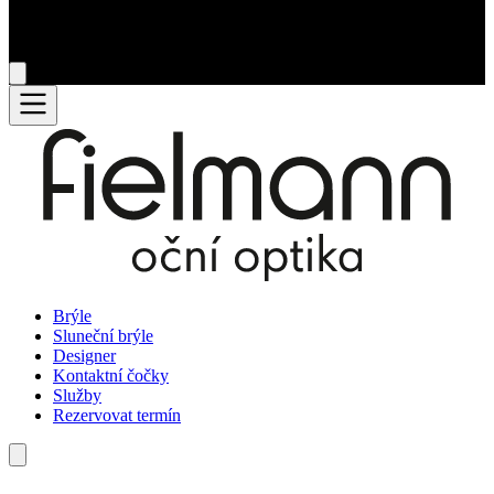
Brýle
Sluneční brýle
Designer
Kontaktní čočky
Služby
Rezervovat termín