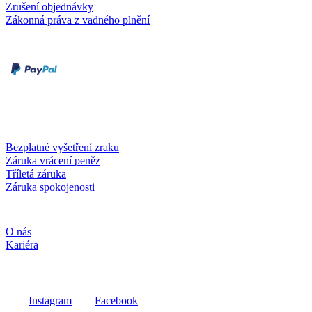
Zrušení objednávky
Zákonná práva z vadného plnění
Druhy plateb
Dobírka
Kartou online
Služby a záruky
Bezplatné vyšetření zraku
Záruka vrácení peněz
Tříletá záruka
Záruka spokojenosti
Společnost
O nás
Kariéra
Sociální média
Instagram
Facebook