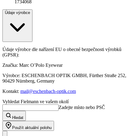
1734068
Údaje výrobce
Údaje výrobce dle nařízení EU o obecné bezpečnosti výrobků
(GPSR):
Značka: Marc O’Polo Eyewear
Výrobce: ESCHENBACH OPTIK GMBH, Fürther Straße 252,
90429 Nürnberg, Germany
Kontakt:
mail@eschenbach-optik.com
Vyhledat Fielmann ve vašem okolí
Zadejte místo nebo PSČ
Hledat
Použít aktuální polohu