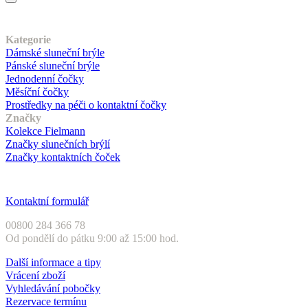
Náš sortiment
Kategorie
Dámské sluneční brýle
Pánské sluneční brýle
Jednodenní čočky
Měsíční čočky
Prostředky na péči o kontaktní čočky
Značky
Kolekce Fielmann
Značky slunečních brýlí
Značky kontaktních čoček
Zákaznický servis
Kontaktní formulář
00800 284 366 78
Od pondělí do pátku 9:00 až 15:00 hod.
Další informace a tipy
Vrácení zboží
Vyhledávání pobočky
Rezervace termínu