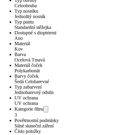
Typ obruby
Celoobruba
Typ nosníku
Jednolitý nosník
Typ pantu
Standardní stěžejka
Dostupné s dioptriemi
Ano
Materiál
Kov
Barva
Ocelová Tmavá
Materiál čoček
Polykarbonát
Barvy čoček
Šedá Celobarevné
Typ zabarvení
Jednobarevný odstín
UV ochrana
UV ochrana
Kategorie filtru
3
Povětrnostní podmínky
Silné sluneční záření
Číslo položky