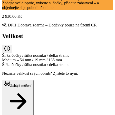
Zadejte své dioptrie, vyberte si čočky, přidejte zabarvení – a
objednejte si je pohodlně online.
2 930,00 Kč
vč. DPH
Doprava zdarma
– Dodávky pouze na území ČR
Velikost
Šířka čočky / šířka nosníku / délka stranic
Medium – 54 mm / 19 mm / 135 mm
Šířka čočky / šířka nosníku / délka stranic
Neznáte velikost svých obrub?
Zjistěte to nyní:
Zahájit měření