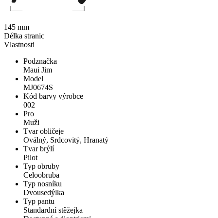
145 mm
Délka stranic
Vlastnosti
Podznačka
Maui Jim
Model
MJ0674S
Kód barvy výrobce
002
Pro
Muži
Tvar obličeje
Oválný, Srdcovitý, Hranatý
Tvar brýlí
Pilot
Typ obruby
Celoobruba
Typ nosníku
Dvousedýlka
Typ pantu
Standardní stěžejka