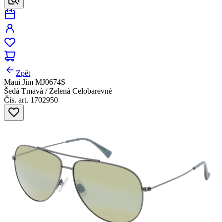
Zpět
Maui Jim MJ0674S
Šedá Tmavá / Zelená Celobarevné
Čís. art. 1702950