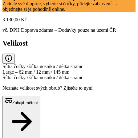
Zadejte své dioptrie, vyberte si čočky, přidejte zabarvení – a
objednejte si je pohodlně online.
3 130,00 Kč
vč. DPH
Doprava zdarma
– Dodávky pouze na území ČR
Velikost
Šířka čočky / šířka nosníku / délka stranic
Large – 62 mm / 12 mm / 145 mm
Šířka čočky / šířka nosníku / délka stranic
Neznáte velikost svých obrub?
Zjistěte to nyní:
Zahájit měření