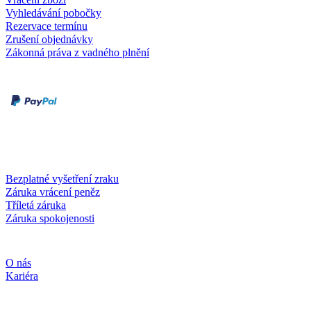
Vyhledávání pobočky
Rezervace termínu
Zrušení objednávky
Zákonná práva z vadného plnění
Druhy plateb
Dobírka
Kartou online
Služby a záruky
Bezplatné vyšetření zraku
Záruka vrácení peněz
Tříletá záruka
Záruka spokojenosti
Společnost
O nás
Kariéra
Sociální média