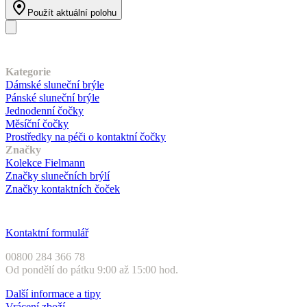
Použít aktuální polohu
Náš sortiment
Kategorie
Dámské sluneční brýle
Pánské sluneční brýle
Jednodenní čočky
Měsíční čočky
Prostředky na péči o kontaktní čočky
Značky
Kolekce Fielmann
Značky slunečních brýlí
Značky kontaktních čoček
Zákaznický servis
Kontaktní formulář
00800 284 366 78
Od pondělí do pátku 9:00 až 15:00 hod.
Další informace a tipy
Vrácení zboží