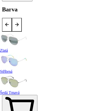
Barva
Zlatá
Stříbrná
Šedá Tmavá