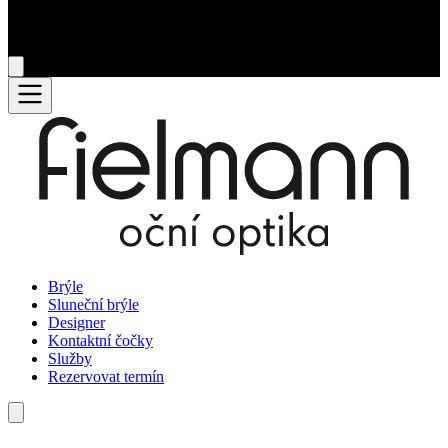
Brýle
Sluneční brýle
Designer
Kontaktní čočky
Služby
Rezervovat termín