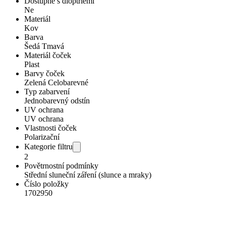
Dostupné s dioptriemi
Ne
Materiál
Kov
Barva
Šedá Tmavá
Materiál čoček
Plast
Barvy čoček
Zelená Celobarevné
Typ zabarvení
Jednobarevný odstín
UV ochrana
UV ochrana
Vlastnosti čoček
Polarizační
Kategorie filtru
2
Povětrnostní podmínky
Střední sluneční záření (slunce a mraky)
Číslo položky
1702950