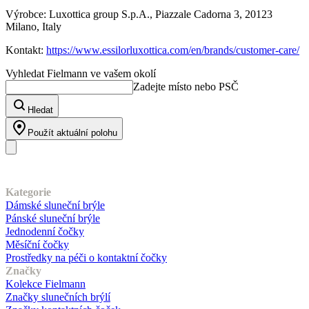
Výrobce: Luxottica group S.p.A., Piazzale Cadorna 3, 20123
Milano, Italy
Kontakt:
https://www.essilorluxottica.com/en/brands/customer-care/
Vyhledat Fielmann ve vašem okolí
Zadejte místo nebo PSČ
Hledat
Použít aktuální polohu
Náš sortiment
Kategorie
Dámské sluneční brýle
Pánské sluneční brýle
Jednodenní čočky
Měsíční čočky
Prostředky na péči o kontaktní čočky
Značky
Kolekce Fielmann
Značky slunečních brýlí