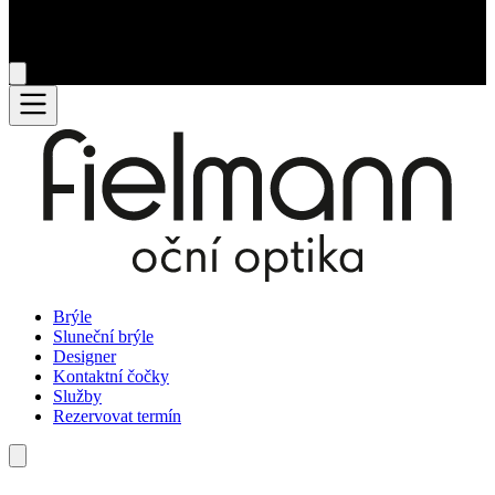
Brýle
Sluneční brýle
Designer
Kontaktní čočky
Služby
Rezervovat termín