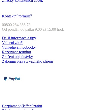
Značky kontaktních čoček
Zákaznický servis
Kontaktní formulář
00800 284 366 78
Od pondělí do pátku 9:00 až 15:00 hod.
Další informace a tipy
Vrácení zboží
Vyhledávání pobočky
Rezervace termínu
Zrušení objednávky
Zákonná práva z vadného plnění
Druhy plateb
Dobírka
Kartou online
Služby a záruky
Bezplatné vyšetření zraku