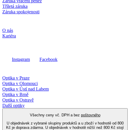
Záruka vrácení peněz
Tříletá záruka
Záruka spokojenosti
Společnost
O nás
Kariéra
Sociální média
Instagram
Facebook
Fielmann ve vašem okolí
Optika v Praze
Optika v Olomouci
Optika v Ústí nad Labem
Optika v Brně
Optika v Ostravě
Další optiky
Všechny ceny vč. DPH a bez
poštovného
U objednávek z vybrané skupiny produktů a u zboží v hodnotě od 800
Kč je doprava zdarma. U objednávek v hodnotě nižší než 800 Kč stojí