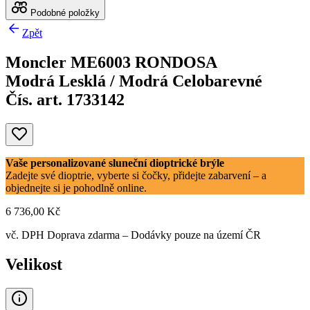
Podobné položky
Zpět
Moncler ME6003 RONDOSA
Modrá Lesklá / Modrá Celobarevné
Čís. art. 1733142
Vaše personalizované sluneční dioptrické brýle
Zadejte své dioptrie, vyberte si čočky, přidejte zabarvení – a
objednejte si je pohodlně online.
6 736,00 Kč
vč. DPH
Doprava zdarma
– Dodávky pouze na území ČR
Velikost