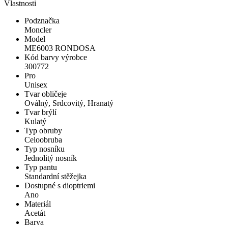
Vlastnosti
Podznačka
Moncler
Model
ME6003 RONDOSA
Kód barvy výrobce
300772
Pro
Unisex
Tvar obličeje
Oválný, Srdcovitý, Hranatý
Tvar brýlí
Kulatý
Typ obruby
Celoobruba
Typ nosníku
Jednolitý nosník
Typ pantu
Standardní stěžejka
Dostupné s dioptriemi
Ano
Materiál
Acetát
Barva