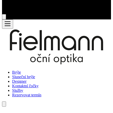
Brýle
Sluneční brýle
Designer
Kontaktní čočky
Služby
Rezervovat termín