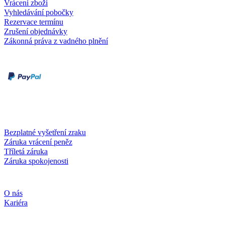
Vrácení zboží
Vyhledávání pobočky
Rezervace termínu
Zrušení objednávky
Zákonná práva z vadného plnění
Druhy plateb
Dobírka
Kartou online
Služby a záruky
Bezplatné vyšetření zraku
Záruka vrácení peněz
Tříletá záruka
Záruka spokojenosti
Společnost
O nás
Kariéra
Sociální média