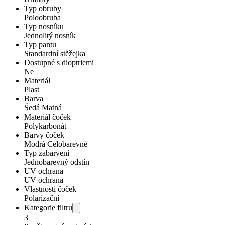
Typ obruby
Poloobruba
Typ nosníku
Jednolitý nosník
Typ pantu
Standardní stěžejka
Dostupné s dioptriemi
Ne
Materiál
Plast
Barva
Šedá Matná
Materiál čoček
Polykarbonát
Barvy čoček
Modrá Celobarevné
Typ zabarvení
Jednobarevný odstín
UV ochrana
UV ochrana
Vlastnosti čoček
Polarizační
Kategorie filtru
3