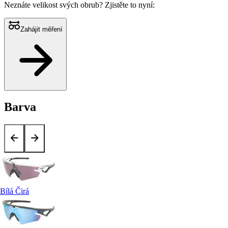
Neznáte velikost svých obrub?
Zjistěte to nyní:
Zahájit měření
Barva
Bílá Čirá