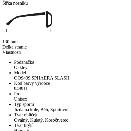
Šířka nosníku
130 mm
Délka stranic
Vlastnosti
Podznačka
Oakley
Model
OO9499 SPHAERA SLASH
Kód barvy výrobce
949911
Pro
Unisex
Typ sportu
Jízda na kole, Běh, Sportovní
Tvar obličeje
Oválný, Kulatý, Kosočtverec
Tvar brýlí
Hranatý