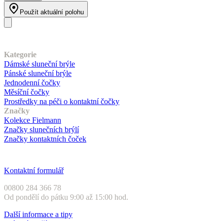
Použít aktuální polohu
Náš sortiment
Kategorie
Dámské sluneční brýle
Pánské sluneční brýle
Jednodenní čočky
Měsíční čočky
Prostředky na péči o kontaktní čočky
Značky
Kolekce Fielmann
Značky slunečních brýlí
Značky kontaktních čoček
Zákaznický servis
Kontaktní formulář
00800 284 366 78
Od pondělí do pátku 9:00 až 15:00 hod.
Další informace a tipy