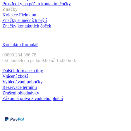
Prostředky na péči o kontaktní čočky
Značky
Kolekce Fielmann
Značky slunečních brýlí
Značky kontaktních čoček
Zákaznický servis
Kontaktní formulář
00800 284 366 78
Od pondělí do pátku 9:00 až 15:00 hod.
Další informace a tipy
Vrácení zboží
Vyhledávání pobočky
Rezervace termínu
Zrušení objednávky
Zákonná práva z vadného plnění
Druhy plateb
Dobírka