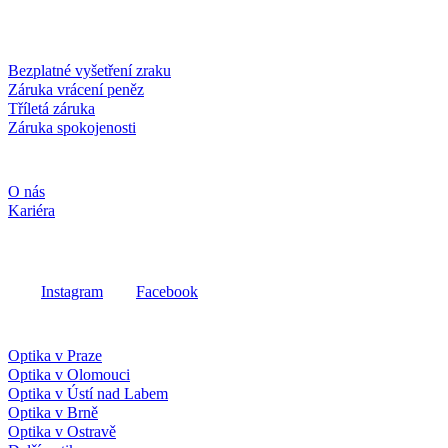
Kartou online
Služby a záruky
Bezplatné vyšetření zraku
Záruka vrácení peněz
Tříletá záruka
Záruka spokojenosti
Společnost
O nás
Kariéra
Sociální média
Instagram
Facebook
Fielmann ve vašem okolí
Optika v Praze
Optika v Olomouci
Optika v Ústí nad Labem
Optika v Brně
Optika v Ostravě