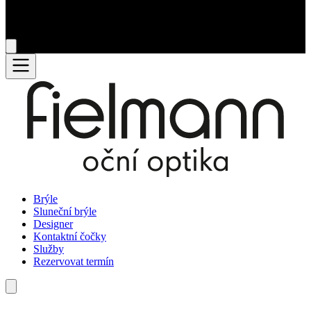
Brýle
Sluneční brýle
Designer
Kontaktní čočky
Služby
Rezervovat termín