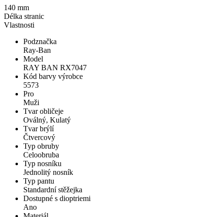
140 mm
Délka stranic
Vlastnosti
Podznačka
Ray-Ban
Model
RAY BAN RX7047
Kód barvy výrobce
5573
Pro
Muži
Tvar obličeje
Oválný, Kulatý
Tvar brýlí
Čtvercový
Typ obruby
Celoobruba
Typ nosníku
Jednolitý nosník
Typ pantu
Standardní stěžejka
Dostupné s dioptriemi
Ano
Materiál