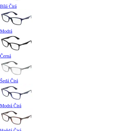
Bílá Čirá
Modrá
Černá
Šedá Čirá
Modrá Čirá
Hnědá Čirá