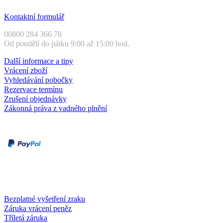
Zákaznický servis
Kontaktní formulář
00800 284 366 78
Od pondělí do pátku 9:00 až 15:00 hod.
Další informace a tipy
Vrácení zboží
Vyhledávání pobočky
Rezervace termínu
Zrušení objednávky
Zákonná práva z vadného plnění
Druhy plateb
Dobírka
Kartou online
Služby a záruky
Bezplatné vyšetření zraku
Záruka vrácení peněz
Tříletá záruka