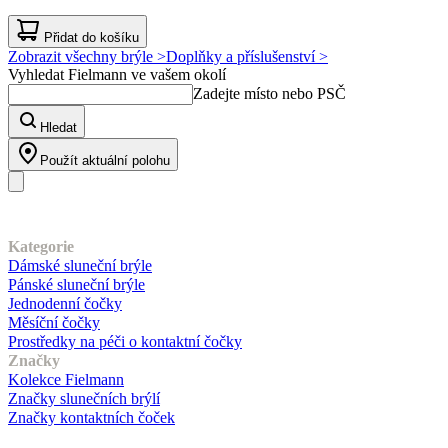
Přidat do košíku
Zobrazit všechny brýle >
Doplňky a příslušenství >
Vyhledat Fielmann ve vašem okolí
Zadejte místo nebo PSČ
Hledat
Použít aktuální polohu
Náš sortiment
Kategorie
Dámské sluneční brýle
Pánské sluneční brýle
Jednodenní čočky
Měsíční čočky
Prostředky na péči o kontaktní čočky
Značky
Kolekce Fielmann
Značky slunečních brýlí
Značky kontaktních čoček