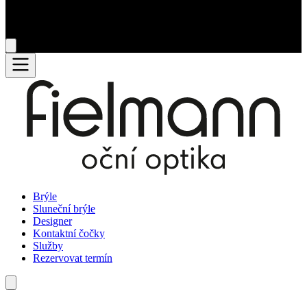
Brýle
Sluneční brýle
Designer
Kontaktní čočky
Služby
Rezervovat termín