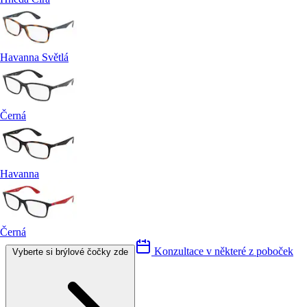
Havanna Světlá
Černá
Havanna
Černá
Konzultace v některé z poboček
Vyberte si brýlové čočky zde