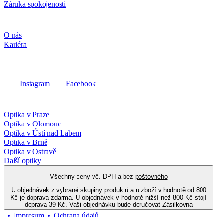
Záruka spokojenosti
Společnost
O nás
Kariéra
Sociální média
Instagram
Facebook
Fielmann ve vašem okolí
Optika v Praze
Optika v Olomouci
Optika v Ústí nad Labem
Optika v Brně
Optika v Ostravě
Další optiky
Všechny ceny vč. DPH a bez
poštovného
U objednávek z vybrané skupiny produktů a u zboží v hodnotě od 800
Kč je doprava zdarma. U objednávek v hodnotě nižší než 800 Kč stojí
doprava 39 Kč. Vaši objednávku bude doručovat Zásilkovna
Impresum
Ochrana údajů