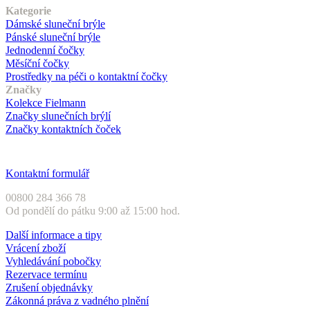
Kategorie
Dámské sluneční brýle
Pánské sluneční brýle
Jednodenní čočky
Měsíční čočky
Prostředky na péči o kontaktní čočky
Značky
Kolekce Fielmann
Značky slunečních brýlí
Značky kontaktních čoček
Zákaznický servis
Kontaktní formulář
00800 284 366 78
Od pondělí do pátku 9:00 až 15:00 hod.
Další informace a tipy
Vrácení zboží
Vyhledávání pobočky
Rezervace termínu
Zrušení objednávky
Zákonná práva z vadného plnění