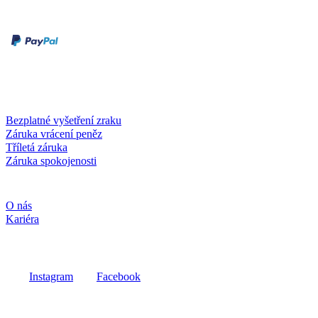
Druhy plateb
Dobírka
Kartou online
Služby a záruky
Bezplatné vyšetření zraku
Záruka vrácení peněz
Tříletá záruka
Záruka spokojenosti
Společnost
O nás
Kariéra
Sociální média
Instagram
Facebook
Fielmann ve vašem okolí