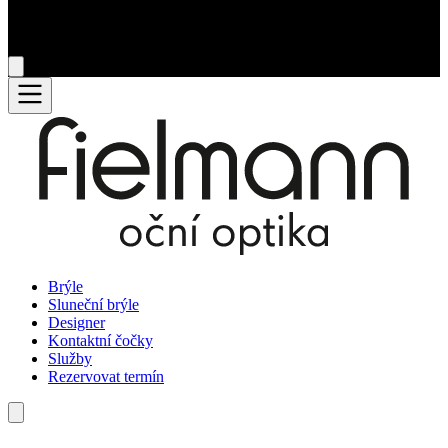
Brýle
Sluneční brýle
Designer
Kontaktní čočky
Služby
Rezervovat termín