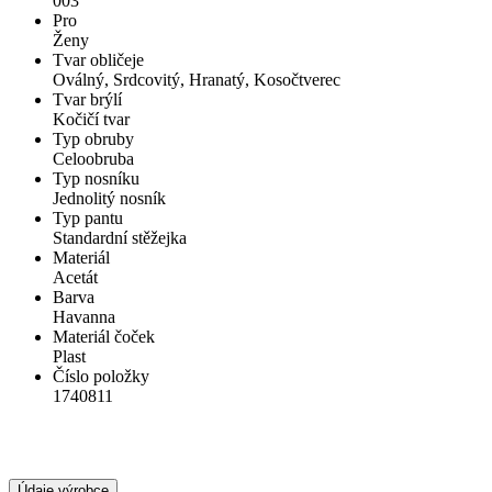
003
Pro
Ženy
Tvar obličeje
Oválný, Srdcovitý, Hranatý, Kosočtverec
Tvar brýlí
Kočičí tvar
Typ obruby
Celoobruba
Typ nosníku
Jednolitý nosník
Typ pantu
Standardní stěžejka
Materiál
Acetát
Barva
Havanna
Materiál čoček
Plast
Číslo položky
1740811
Údaje výrobce