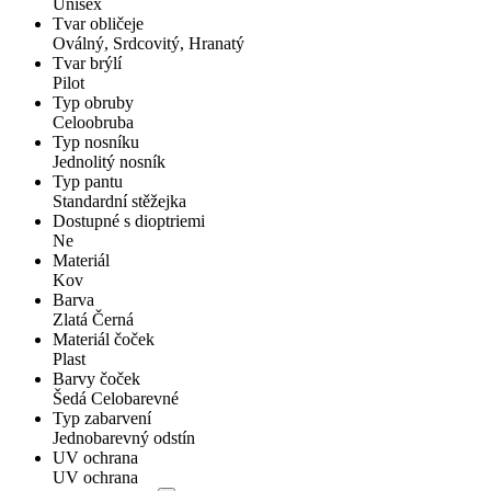
Unisex
Tvar obličeje
Oválný, Srdcovitý, Hranatý
Tvar brýlí
Pilot
Typ obruby
Celoobruba
Typ nosníku
Jednolitý nosník
Typ pantu
Standardní stěžejka
Dostupné s dioptriemi
Ne
Materiál
Kov
Barva
Zlatá Černá
Materiál čoček
Plast
Barvy čoček
Šedá Celobarevné
Typ zabarvení
Jednobarevný odstín
UV ochrana
UV ochrana