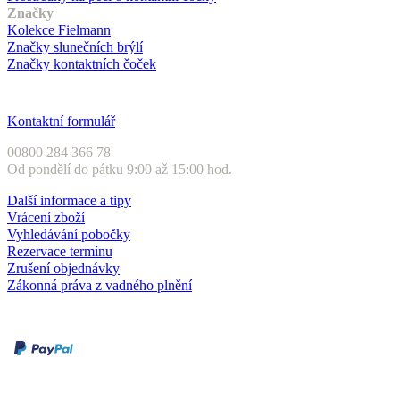
Značky
Kolekce Fielmann
Značky slunečních brýlí
Značky kontaktních čoček
Zákaznický servis
Kontaktní formulář
00800 284 366 78
Od pondělí do pátku 9:00 až 15:00 hod.
Další informace a tipy
Vrácení zboží
Vyhledávání pobočky
Rezervace termínu
Zrušení objednávky
Zákonná práva z vadného plnění
Druhy plateb
Dobírka
Kartou online