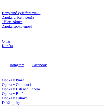
Služby a záruky
Bezplatné vyšetření zraku
Záruka vrácení peněz
Tříletá záruka
Záruka spokojenosti
Společnost
O nás
Kariéra
Sociální média
Instagram
Facebook
Fielmann ve vašem okolí
Optika v Praze
Optika v Olomouci
Optika v Ústí nad Labem
Optika v Brně
Optika v Ostravě
Další optiky