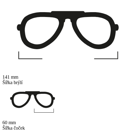
141 mm
Šířka brýlí
60 mm
Šířka čoček