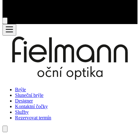
Brýle
Sluneční brýle
Designer
Kontaktní čočky
Služby
Rezervovat termín