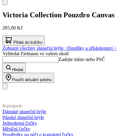
Victoria Collection
Pouzdro Canvas
285,00 Kč
Přidat do košíku
Zobrazit všechny sluneční brýle >
Doplňky a příslušenství >
Vyhledat Fielmann ve vašem okolí
Zadejte místo nebo PSČ
Hledat
Použít aktuální polohu
Náš sortiment
Kategorie
Dámské sluneční brýle
Pánské sluneční brýle
Jednodenní čočky
Měsíční čočky
Prostředky na péči o kontaktní čočky