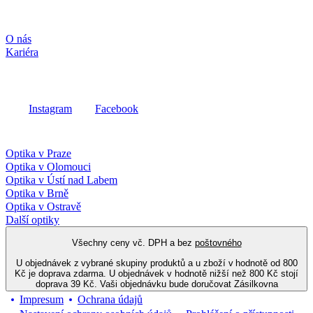
Společnost
O nás
Kariéra
Sociální média
Instagram
Facebook
Fielmann ve vašem okolí
Optika v Praze
Optika v Olomouci
Optika v Ústí nad Labem
Optika v Brně
Optika v Ostravě
Další optiky
Všechny ceny vč. DPH a bez
poštovného
U objednávek z vybrané skupiny produktů a u zboží v hodnotě od 800
Kč je doprava zdarma. U objednávek v hodnotě nižší než 800 Kč stojí
doprava 39 Kč. Vaši objednávku bude doručovat Zásilkovna
Impresum
Ochrana údajů