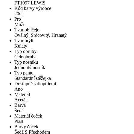
FT1097 LEWIS
Kód barvy výrobce
20C
Pro
Muži
Tvar obličeje
Oválný, Srdcovitý, Hranatý
Tvar brýlí
Kulatý
Typ obruby
Celoobruba
Typ nosníku
Jednolitý nosník
Typ pantu
Standardní stěžejka
Dostupné s dioptriemi
Ano
Materiál
Acetát
Barva
Šedá
Materiál čoček
Plast
Barvy čoček
Šedá S Přechodem