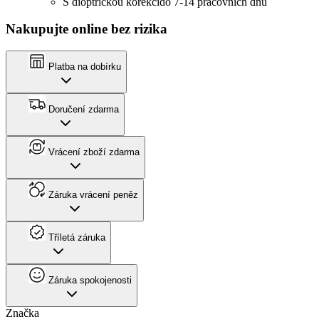
S dioptrickou korekcí
do 7-14 pracovních dnů
Nakupujte online bez rizika
Platba na dobírku
Doručení zdarma
Vrácení zboží zdarma
Záruka vrácení peněz
Tříletá záruka
Záruka spokojenosti
Značka