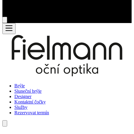
Brýle
Sluneční brýle
Designer
Kontaktní čočky
Služby
Rezervovat termín