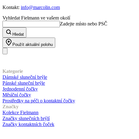
Kontakt:
info@marcolin.com
Vyhledat Fielmann ve vašem okolí
Zadejte místo nebo PSČ
Hledat
Použít aktuální polohu
Náš sortiment
Kategorie
Dámské sluneční brýle
Pánské sluneční brýle
Jednodenní čočky
Měsíční čočky
Prostředky na péči o kontaktní čočky
Značky
Kolekce Fielmann
Značky slunečních brýlí
Značky kontaktních čoček
Zákaznický servis