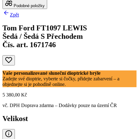
Podobné položky
Zpět
Tom Ford FT1097 LEWIS
Šedá / Šedá S Přechodem
Čís. art. 1671746
Vaše personalizované sluneční dioptrické brýle
Zadejte své dioptrie, vyberte si čočky, přidejte zabarvení – a
objednejte si je pohodlně online.
5 380,00 Kč
vč. DPH
Doprava zdarma
– Dodávky pouze na území ČR
Velikost