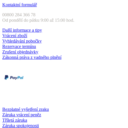
Kontaktní formulář
00800 284 366 78
Od pondělí do pátku 9:00 až 15:00 hod.
Další informace a tipy
Vrácení zboží
Vyhledávání pobočky
Rezervace termínu
Zrušení objednávky
Zákonná práva z vadného plnění
Druhy plateb
Dobírka
Kartou online
Služby a záruky
Bezplatné vyšetření zraku
Záruka vrácení peněz
Tříletá záruka
Záruka spokojenosti