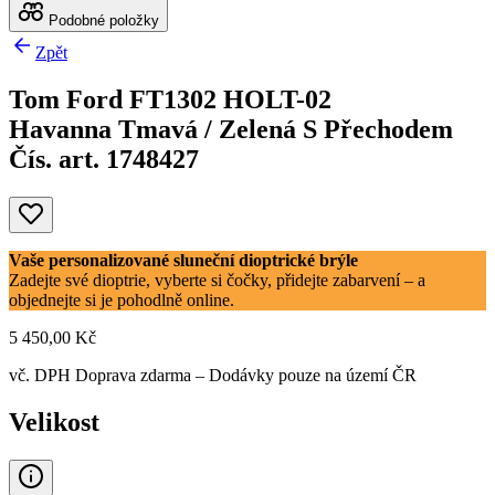
Podobné položky
Zpět
Tom Ford FT1302 HOLT-02
Havanna Tmavá / Zelená S Přechodem
Čís. art. 1748427
Vaše personalizované sluneční dioptrické brýle
Zadejte své dioptrie, vyberte si čočky, přidejte zabarvení – a
objednejte si je pohodlně online.
5 450,00 Kč
vč. DPH
Doprava zdarma
– Dodávky pouze na území ČR
Velikost