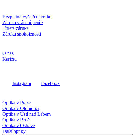
Služby a záruky
Bezplatné vyšetření zraku
Záruka vrácení peněz
Tříletá záruka
Záruka spokojenosti
Společnost
O nás
Kariéra
Sociální média
Instagram
Facebook
Fielmann ve vašem okolí
Optika v Praze
Optika v Olomouci
Optika v Ústí nad Labem
Optika v Brně
Optika v Ostravě
Další optiky