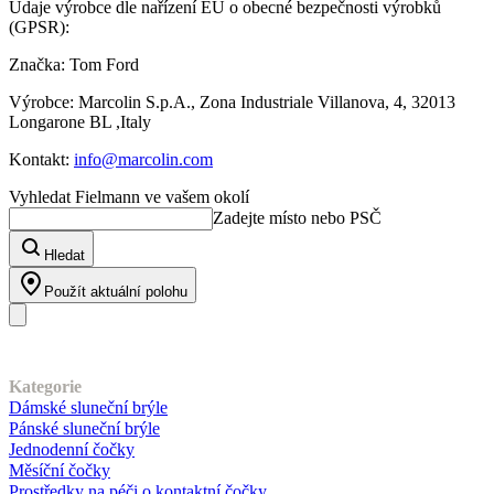
Údaje výrobce dle nařízení EU o obecné bezpečnosti výrobků
(GPSR):
Značka: Tom Ford
Výrobce: Marcolin S.p.A., Zona Industriale Villanova, 4, 32013
Longarone BL ,Italy
Kontakt:
info@marcolin.com
Vyhledat Fielmann ve vašem okolí
Zadejte místo nebo PSČ
Hledat
Použít aktuální polohu
Náš sortiment
Kategorie
Dámské sluneční brýle
Pánské sluneční brýle
Jednodenní čočky
Měsíční čočky
Prostředky na péči o kontaktní čočky