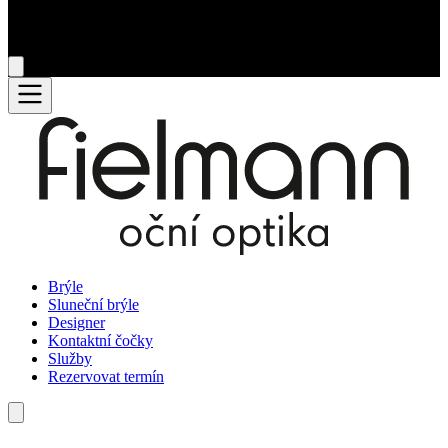
Brýle
Sluneční brýle
Designer
Kontaktní čočky
Služby
Rezervovat termín