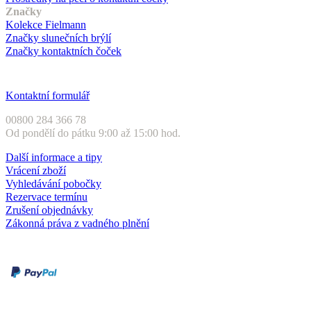
Značky
Kolekce Fielmann
Značky slunečních brýlí
Značky kontaktních čoček
Zákaznický servis
Kontaktní formulář
00800 284 366 78
Od pondělí do pátku 9:00 až 15:00 hod.
Další informace a tipy
Vrácení zboží
Vyhledávání pobočky
Rezervace termínu
Zrušení objednávky
Zákonná práva z vadného plnění
Druhy plateb
Dobírka
Kartou online