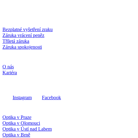
Dobírka
Kartou online
Služby a záruky
Bezplatné vyšetření zraku
Záruka vrácení peněz
Tříletá záruka
Záruka spokojenosti
Společnost
O nás
Kariéra
Sociální média
Instagram
Facebook
Fielmann ve vašem okolí
Optika v Praze
Optika v Olomouci
Optika v Ústí nad Labem
Optika v Brně