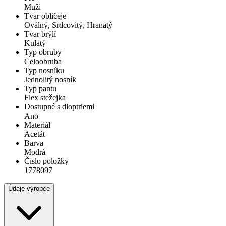
Muži
Tvar obličeje
Oválný, Srdcovitý, Hranatý
Tvar brýlí
Kulatý
Typ obruby
Celoobruba
Typ nosníku
Jednolitý nosník
Typ pantu
Flex stežejka
Dostupné s dioptriemi
Ano
Materiál
Acetát
Barva
Modrá
Číslo položky
1778097
Údaje výrobce