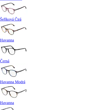
Šeříková Čirá
Havanna
Černá
Havanna Modrá
Havanna