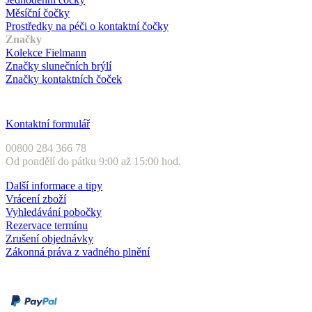
Měsíční čočky
Prostředky na péči o kontaktní čočky
Značky
Kolekce Fielmann
Značky slunečních brýlí
Značky kontaktních čoček
Zákaznický servis
Kontaktní formulář
00800 284 366 78
Od pondělí do pátku 9:00 až 15:00 hod.
Další informace a tipy
Vrácení zboží
Vyhledávání pobočky
Rezervace termínu
Zrušení objednávky
Zákonná práva z vadného plnění
Druhy plateb