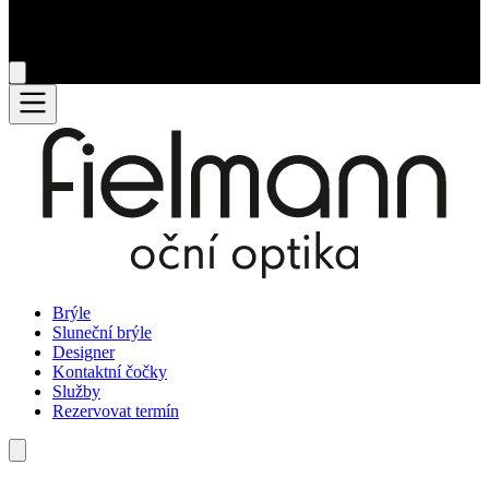
Brýle
Sluneční brýle
Designer
Kontaktní čočky
Služby
Rezervovat termín