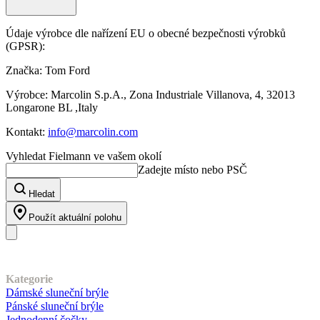
Údaje výrobce dle nařízení EU o obecné bezpečnosti výrobků
(GPSR):
Značka: Tom Ford
Výrobce: Marcolin S.p.A., Zona Industriale Villanova, 4, 32013
Longarone BL ,Italy
Kontakt:
info@marcolin.com
Vyhledat Fielmann ve vašem okolí
Zadejte místo nebo PSČ
Hledat
Použít aktuální polohu
Náš sortiment
Kategorie
Dámské sluneční brýle
Pánské sluneční brýle
Jednodenní čočky