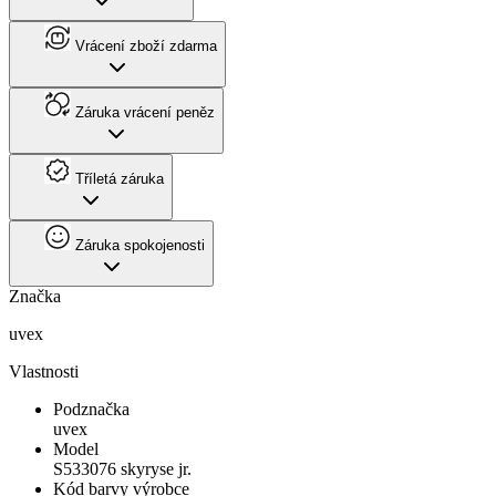
Vrácení zboží zdarma
Záruka vrácení peněz
Tříletá záruka
Záruka spokojenosti
Značka
uvex
Vlastnosti
Podznačka
uvex
Model
S533076 skyryse jr.
Kód barvy výrobce