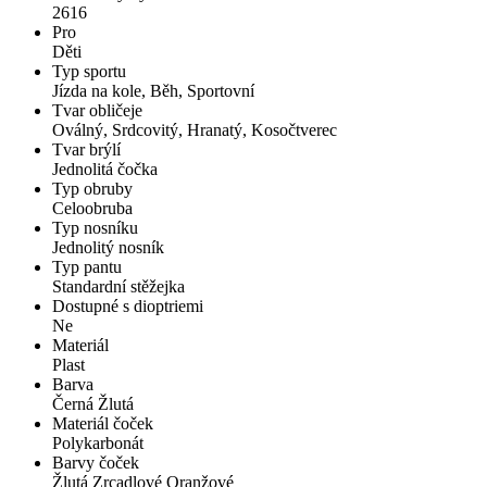
2616
Pro
Děti
Typ sportu
Jízda na kole, Běh, Sportovní
Tvar obličeje
Oválný, Srdcovitý, Hranatý, Kosočtverec
Tvar brýlí
Jednolitá čočka
Typ obruby
Celoobruba
Typ nosníku
Jednolitý nosník
Typ pantu
Standardní stěžejka
Dostupné s dioptriemi
Ne
Materiál
Plast
Barva
Černá Žlutá
Materiál čoček
Polykarbonát
Barvy čoček
Žlutá Zrcadlové Oranžové