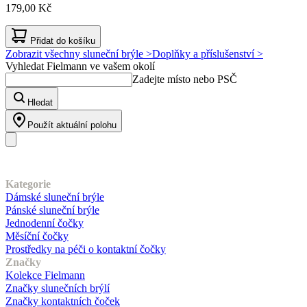
179,00 Kč
Přidat do košíku
Zobrazit všechny sluneční brýle >
Doplňky a příslušenství >
Vyhledat Fielmann ve vašem okolí
Zadejte místo nebo PSČ
Hledat
Použít aktuální polohu
Náš sortiment
Kategorie
Dámské sluneční brýle
Pánské sluneční brýle
Jednodenní čočky
Měsíční čočky
Prostředky na péči o kontaktní čočky
Značky
Kolekce Fielmann
Značky slunečních brýlí
Značky kontaktních čoček