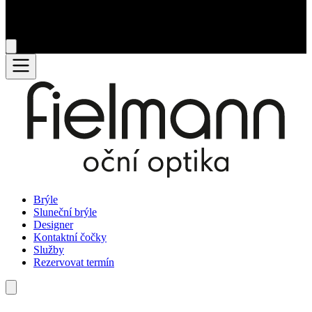
Brýle
Sluneční brýle
Designer
Kontaktní čočky
Služby
Rezervovat termín