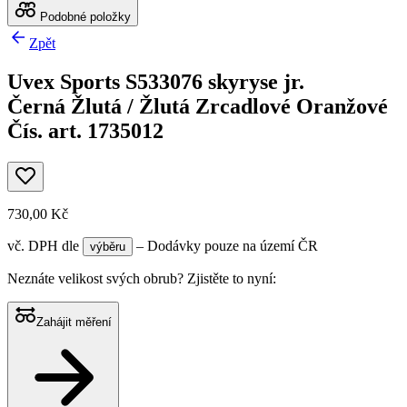
Podobné položky
Zpět
Uvex Sports S533076 skyryse jr.
Černá Žlutá / Žlutá Zrcadlové Oranžové
Čís. art. 1735012
730,00 Kč
vč. DPH
dle
– Dodávky pouze na území ČR
výběru
Neznáte velikost svých obrub?
Zjistěte to nyní:
Zahájit měření