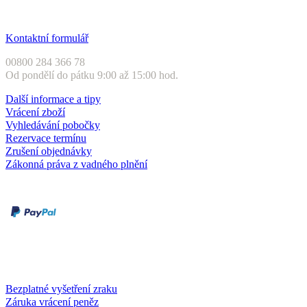
Zákaznický servis
Kontaktní formulář
00800 284 366 78
Od pondělí do pátku 9:00 až 15:00 hod.
Další informace a tipy
Vrácení zboží
Vyhledávání pobočky
Rezervace termínu
Zrušení objednávky
Zákonná práva z vadného plnění
Druhy plateb
Dobírka
Kartou online
Služby a záruky
Bezplatné vyšetření zraku
Záruka vrácení peněz