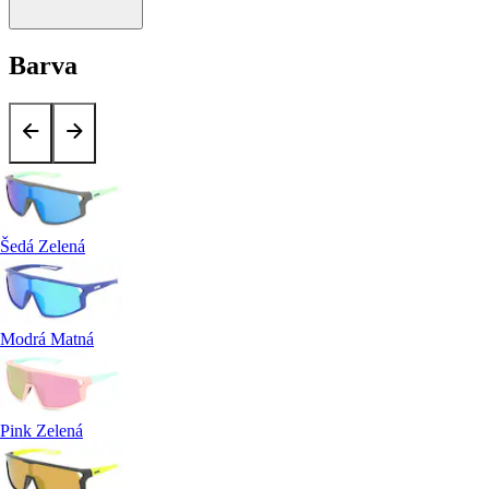
Barva
Šedá Zelená
Modrá Matná
Pink Zelená