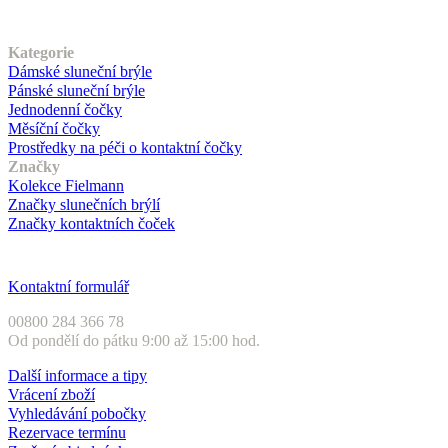
Náš sortiment
Kategorie
Dámské sluneční brýle
Pánské sluneční brýle
Jednodenní čočky
Měsíční čočky
Prostředky na péči o kontaktní čočky
Značky
Kolekce Fielmann
Značky slunečních brýlí
Značky kontaktních čoček
Zákaznický servis
Kontaktní formulář
00800 284 366 78
Od pondělí do pátku 9:00 až 15:00 hod.
Další informace a tipy
Vrácení zboží
Vyhledávání pobočky
Rezervace termínu