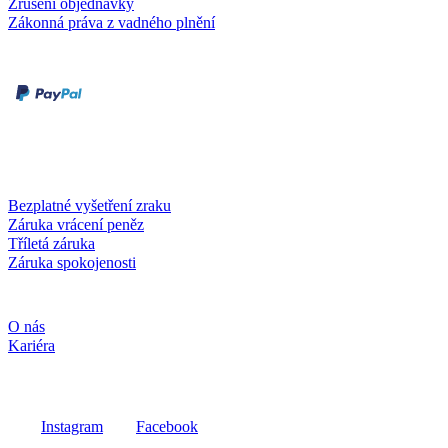
Zrušení objednávky
Zákonná práva z vadného plnění
Druhy plateb
Dobírka
Kartou online
Služby a záruky
Bezplatné vyšetření zraku
Záruka vrácení peněz
Tříletá záruka
Záruka spokojenosti
Společnost
O nás
Kariéra
Sociální média
Instagram
Facebook