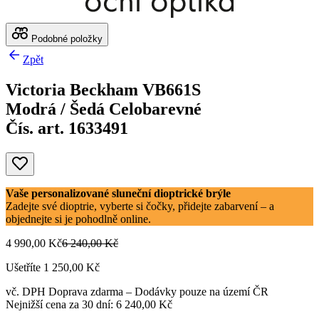
Podobné položky
Zpět
Victoria Beckham VB661S
Modrá / Šedá Celobarevné
Čís. art. 1633491
Vaše personalizované sluneční dioptrické brýle
Zadejte své dioptrie, vyberte si čočky, přidejte zabarvení – a
objednejte si je pohodlně online.
4 990,00 Kč
6 240,00 Kč
Ušetříte 1 250,00 Kč
vč. DPH
Doprava zdarma
– Dodávky pouze na území ČR
Nejnižší cena za 30 dní: 6 240,00 Kč