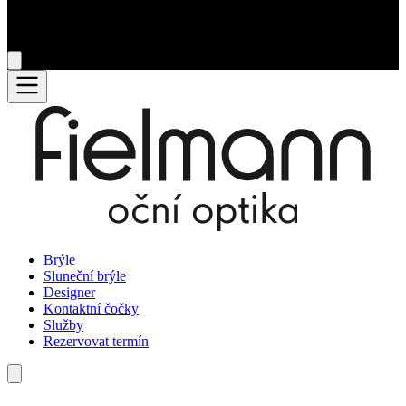
Brýle
Sluneční brýle
Designer
Kontaktní čočky
Služby
Rezervovat termín