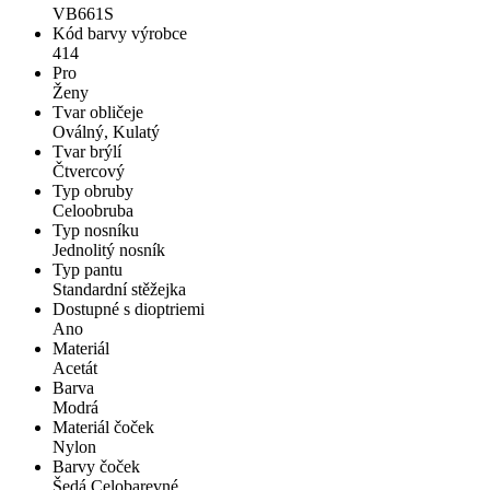
VB661S
Kód barvy výrobce
414
Pro
Ženy
Tvar obličeje
Oválný, Kulatý
Tvar brýlí
Čtvercový
Typ obruby
Celoobruba
Typ nosníku
Jednolitý nosník
Typ pantu
Standardní stěžejka
Dostupné s dioptriemi
Ano
Materiál
Acetát
Barva
Modrá
Materiál čoček
Nylon
Barvy čoček
Šedá Celobarevné