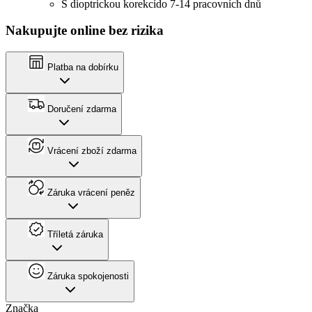
S dioptrickou korekcí
do 7-14 pracovních dnů
Nakupujte online bez rizika
Platba na dobírku
Doručení zdarma
Vrácení zboží zdarma
Záruka vrácení peněz
Tříletá záruka
Záruka spokojenosti
Značka