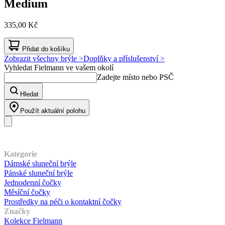
Medium
335,00 Kč
Přidat do košíku
Zobrazit všechny brýle >
Doplňky a příslušenství >
Vyhledat Fielmann ve vašem okolí
Zadejte místo nebo PSČ
Hledat
Použít aktuální polohu
Náš sortiment
Kategorie
Dámské sluneční brýle
Pánské sluneční brýle
Jednodenní čočky
Měsíční čočky
Prostředky na péči o kontaktní čočky
Značky
Kolekce Fielmann