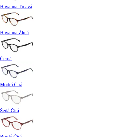
Havanna Tmavá
Havanna Žlutá
Černá
Modrá Čirá
Šedá Čirá
Bordó Čirá