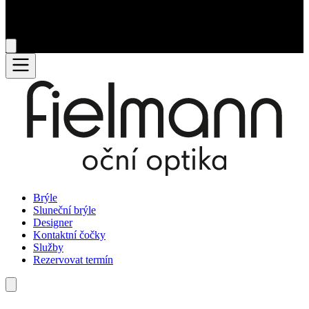
Brýle
Sluneční brýle
Designer
Kontaktní čočky
Služby
Rezervovat termín