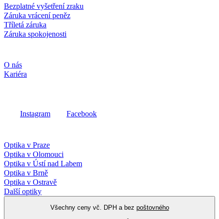
Bezplatné vyšetření zraku
Záruka vrácení peněz
Tříletá záruka
Záruka spokojenosti
Společnost
O nás
Kariéra
Sociální média
Instagram
Facebook
Fielmann ve vašem okolí
Optika v Praze
Optika v Olomouci
Optika v Ústí nad Labem
Optika v Brně
Optika v Ostravě
Další optiky
Všechny ceny vč. DPH a bez
poštovného