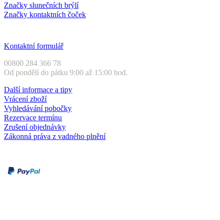
Značky slunečních brýlí
Značky kontaktních čoček
Zákaznický servis
Kontaktní formulář
00800 284 366 78
Od pondělí do pátku 9:00 až 15:00 hod.
Další informace a tipy
Vrácení zboží
Vyhledávání pobočky
Rezervace termínu
Zrušení objednávky
Zákonná práva z vadného plnění
Druhy plateb
Dobírka
Kartou online
Služby a záruky