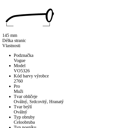
145 mm
Délka stranic
Vlastnosti
Podznačka
Vogue
Model
VO5326
Kód barvy výrobce
2760
Pro
Muži
Tvar obličeje
Oválný, Srdcovitý, Hranatý
Tvar brýlí
Oválný
Typ obruby
Celoobruba
Typ nosníku